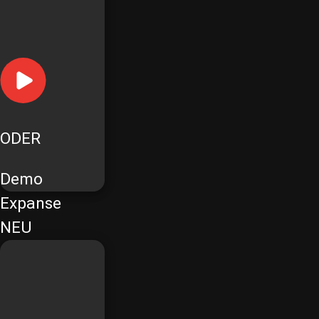
ODER
Demo
Expanse
NEU