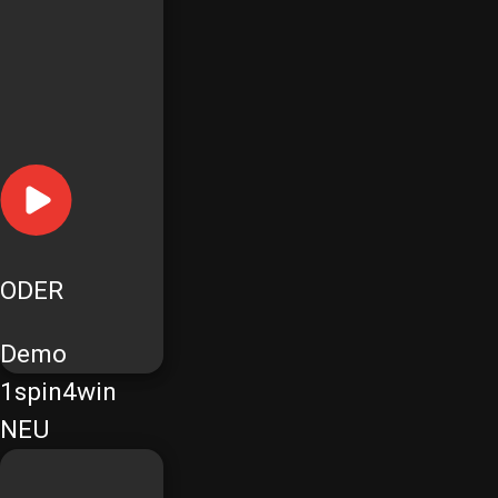
ODER
Demo
1spin4win
NEU