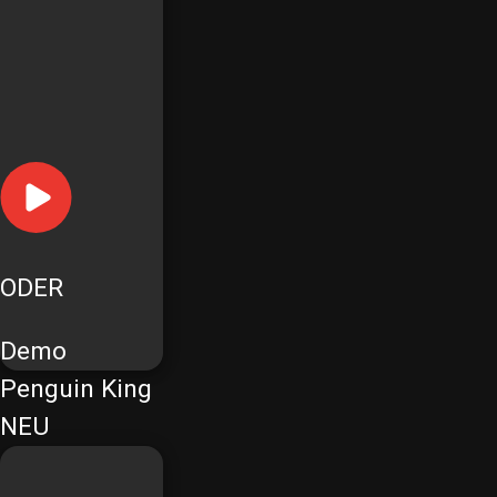
ODER
Demo
Penguin King
NEU