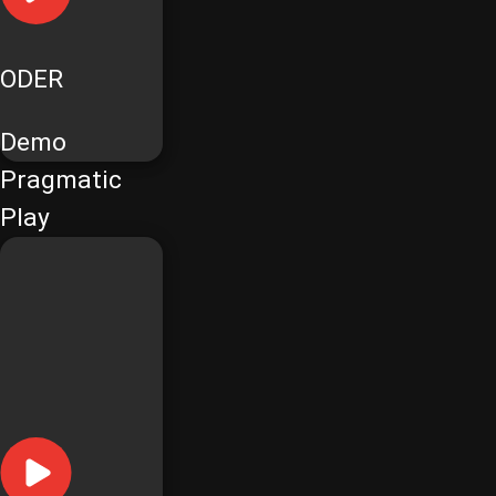
ODER
Demo
Pragmatic
Play