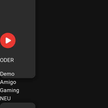
ODER
Demo
Amigo
Gaming
NEU