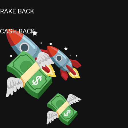
RAKE BACK
CASH BACK