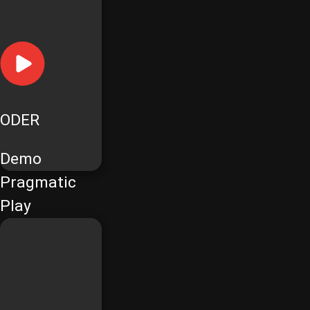
ODER
Demo
Pragmatic
Play