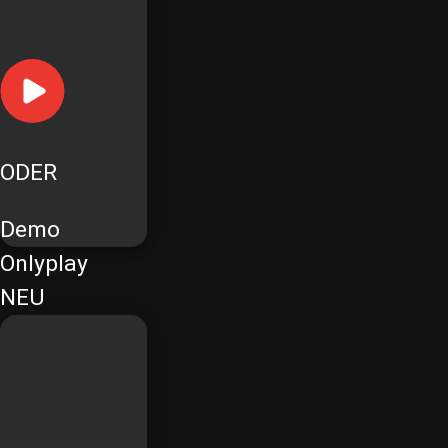
ODER
Demo
Onlyplay
NEU