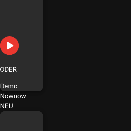
ODER
Demo
Nownow
NEU