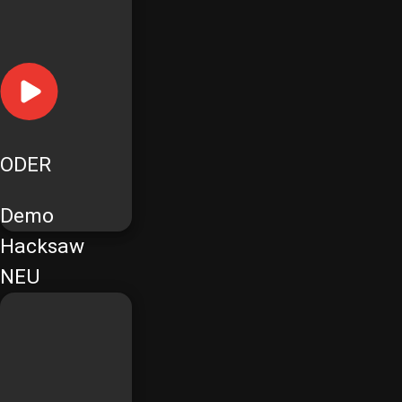
ODER
Demo
Hacksaw
NEU