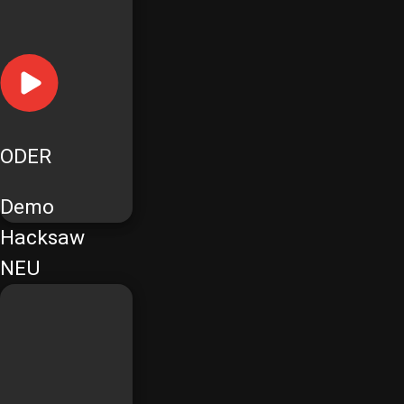
ODER
Demo
Hacksaw
NEU