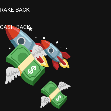
RAKE BACK
CASH BACK