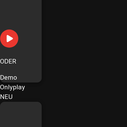
ODER
Demo
Onlyplay
NEU