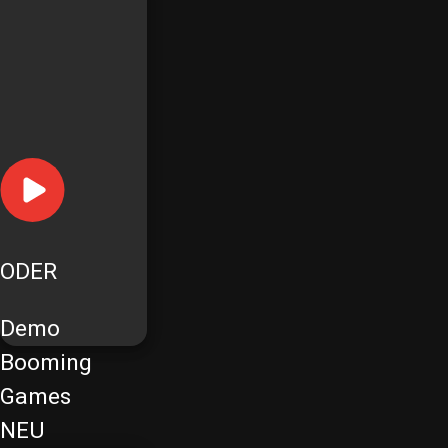
ODER
Demo
Booming
Games
NEU