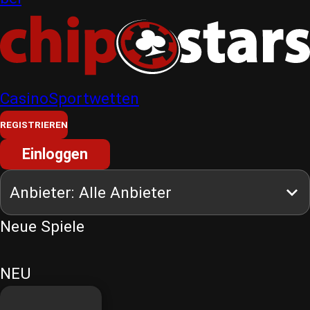
Casino
Sportwetten
REGISTRIEREN
Einloggen
Neue Spiele
NEU