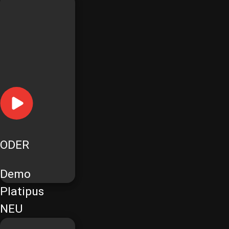
ODER
Demo
Platipus
NEU