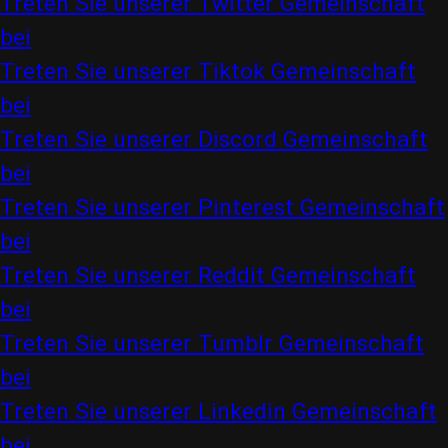
Treten Sie unserer Twitter Gemeinschaft
bei
Treten Sie unserer Tiktok Gemeinschaft
bei
Treten Sie unserer Discord Gemeinschaft
bei
Treten Sie unserer Pinterest Gemeinschaft
bei
Treten Sie unserer Reddit Gemeinschaft
bei
Treten Sie unserer Tumblr Gemeinschaft
bei
Treten Sie unserer Linkedin Gemeinschaft
bei