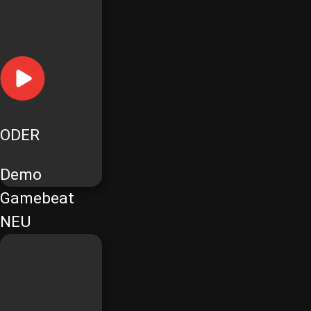
ODER
Demo
Gamebeat
NEU