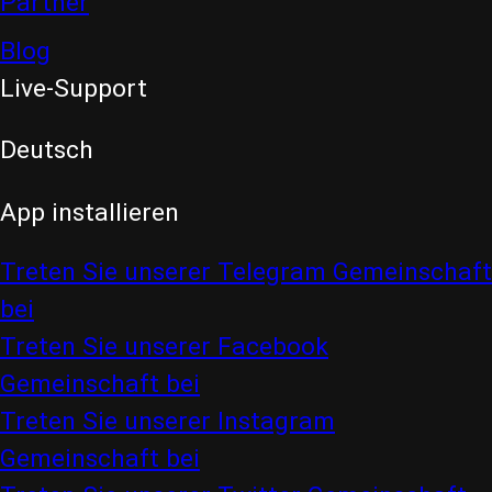
Partner
Blog
Live-Support
Deutsch
App installieren
Treten Sie unserer Telegram Gemeinschaft
bei
Treten Sie unserer Facebook
Gemeinschaft bei
Treten Sie unserer Instagram
Gemeinschaft bei