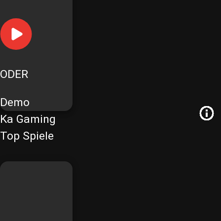
ODER
Demo
Ka Gaming
Top Spiele