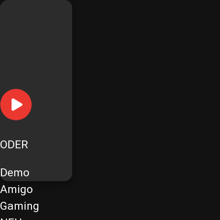
ODER
Demo
Amigo
Gaming