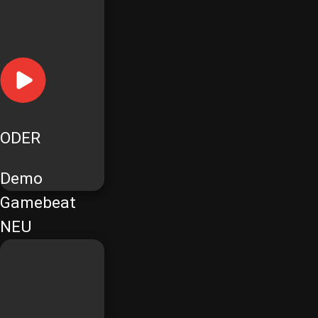
ODER
Demo
Gamebeat
NEU