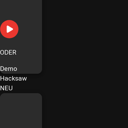
ODER
Demo
Hacksaw
NEU