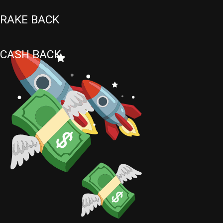
RAKE BACK
CASH BACK