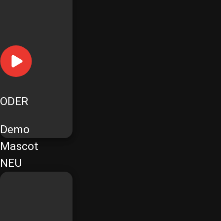
ODER
Demo
Mascot
NEU