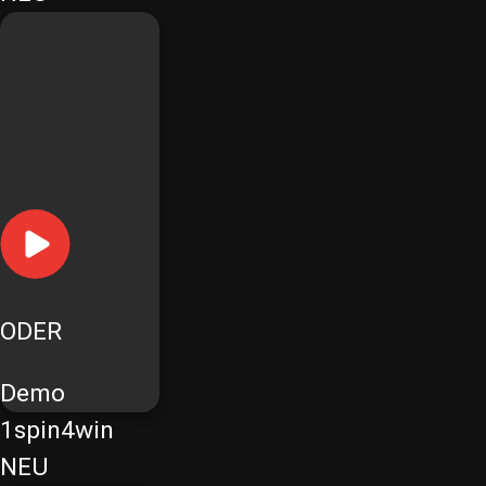
ODER
Demo
1spin4win
NEU