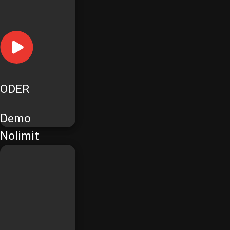
ODER
Demo
Nolimit