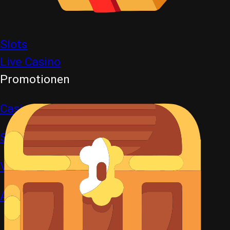
Slots
Live Casino
Promotionen
Casino bonus
Sportsbook bonus
VIP
Alle Webeaktionen