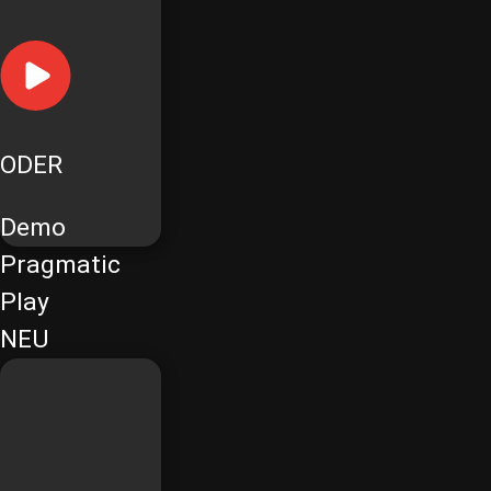
ODER
Demo
Pragmatic
Play
NEU