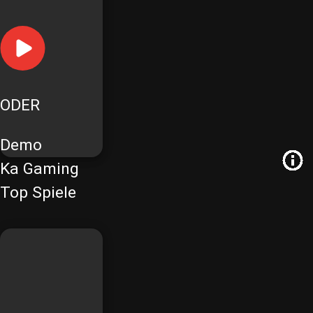
ODER
Demo
Ka Gaming
Top Spiele