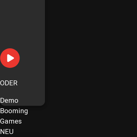
ODER
Demo
Booming
Games
NEU