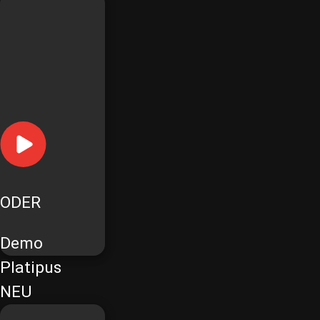
ODER
Demo
Platipus
NEU