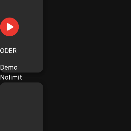
ODER
Demo
Nolimit