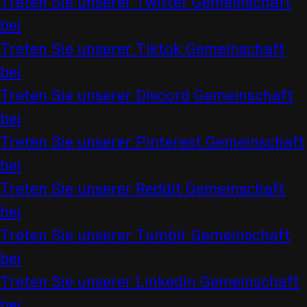
Treten Sie unserer Twitter Gemeinschaft
bei
Treten Sie unserer Tiktok Gemeinschaft
bei
Treten Sie unserer Discord Gemeinschaft
bei
Treten Sie unserer Pinterest Gemeinschaft
bei
Treten Sie unserer Reddit Gemeinschaft
bei
Treten Sie unserer Tumblr Gemeinschaft
bei
Treten Sie unserer Linkedin Gemeinschaft
bei