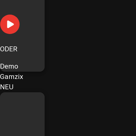
ODER
Demo
Gamzix
NEU