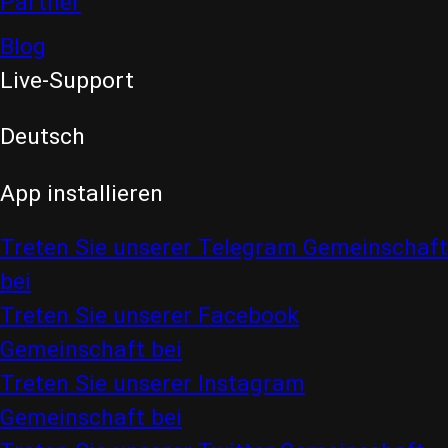
Partner
Blog
Live-Support
Deutsch
App installieren
Treten Sie unserer Telegram Gemeinschaft
bei
Treten Sie unserer Facebook
Gemeinschaft bei
Treten Sie unserer Instagram
Gemeinschaft bei