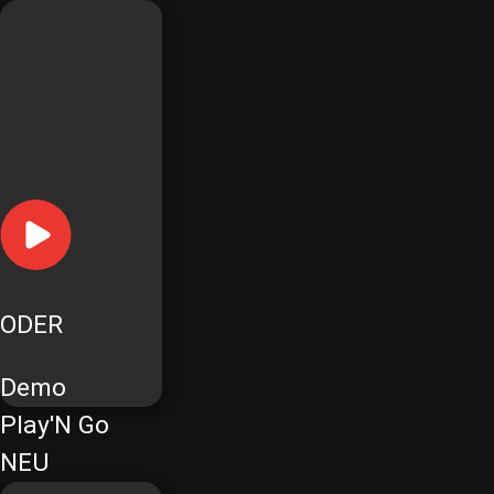
ODER
Demo
Play'N Go
NEU