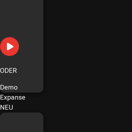
ODER
Demo
Expanse
NEU