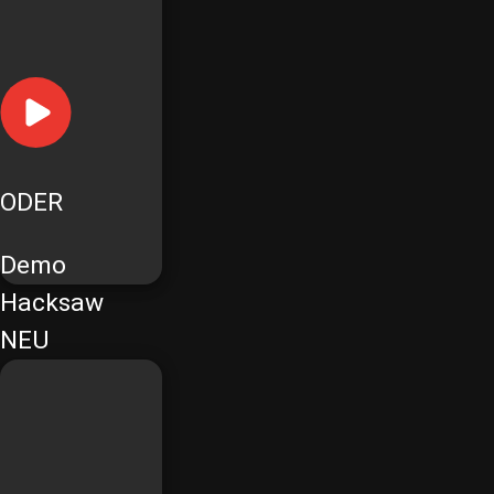
ODER
Demo
Hacksaw
NEU