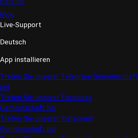
Partner
Blog
Live-Support
Deutsch
App installieren
Treten Sie unserer Telegram Gemeinschaft
bei
Treten Sie unserer Facebook
Gemeinschaft bei
Treten Sie unserer Instagram
Gemeinschaft bei