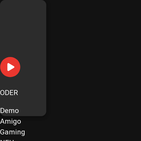
ODER
Demo
Amigo
Gaming