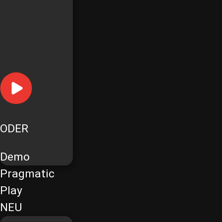
ODER
Demo
Pragmatic
Play
NEU