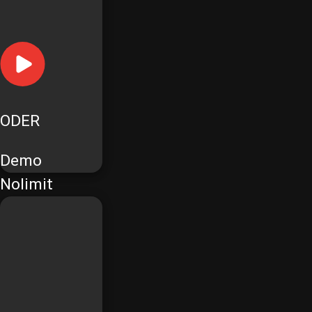
ODER
Demo
Nolimit