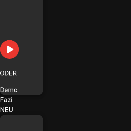
ODER
Demo
Fazi
NEU