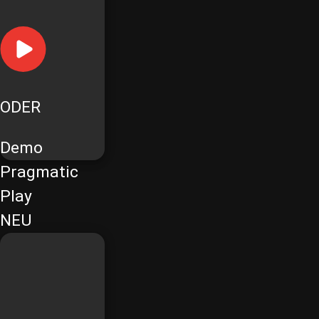
ODER
Demo
Pragmatic
Play
NEU