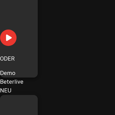
ODER
Demo
Beterlive
NEU