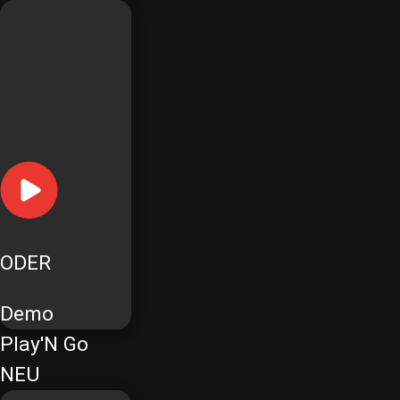
ODER
Demo
Play'N Go
NEU