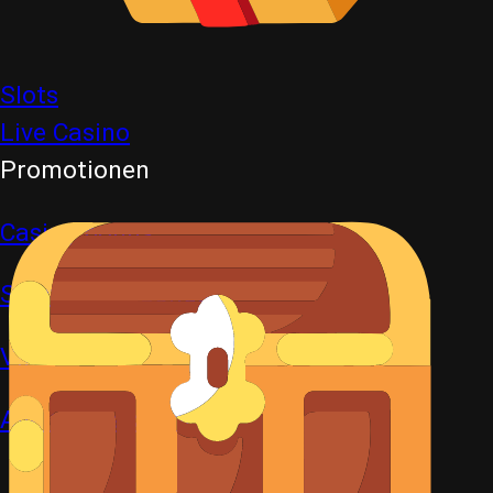
Slots
Live Casino
Promotionen
Casino bonus
Sportsbook bonus
VIP
Alle Webeaktionen