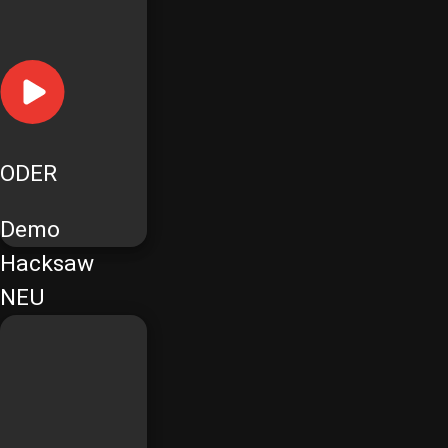
ODER
Demo
Hacksaw
NEU