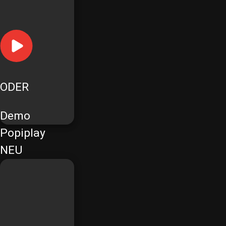
ODER
Demo
Popiplay
NEU