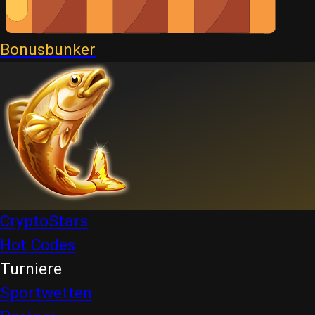
Bonusbunker
CryptoStars
Hot Codes
Turniere
Sportwetten