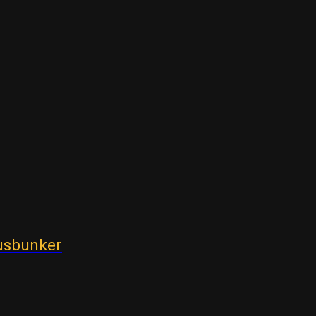
usbunker