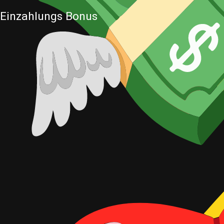
Einzahlungs
Bonus