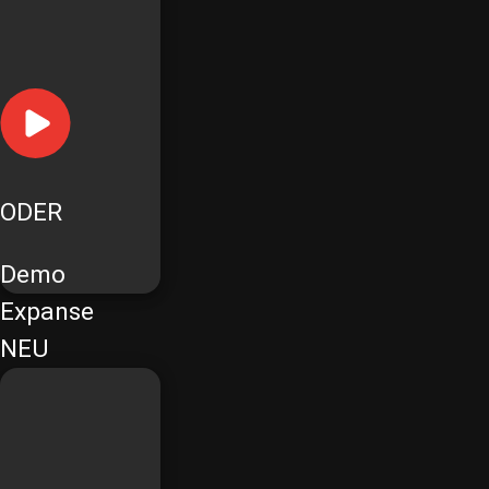
ODER
Demo
Expanse
NEU