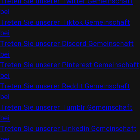
Treten Sie unserer Twitter Gemeinschaft
bei
Treten Sie unserer Tiktok Gemeinschaft
bei
Treten Sie unserer Discord Gemeinschaft
bei
Treten Sie unserer Pinterest Gemeinschaft
bei
Treten Sie unserer Reddit Gemeinschaft
bei
Treten Sie unserer Tumblr Gemeinschaft
bei
Treten Sie unserer Linkedin Gemeinschaft
bei