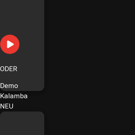
ODER
Demo
Kalamba
NEU