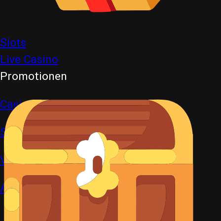
Slots
Live Casino
Promotionen
Casino bonus
Sportsbook bonus
VIP
Alle Webeaktionen