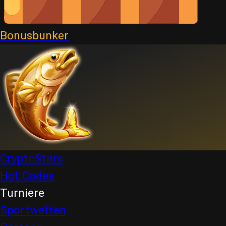
Bonusbunker
CryptoStars
Hot Codes
Turniere
Sportwetten