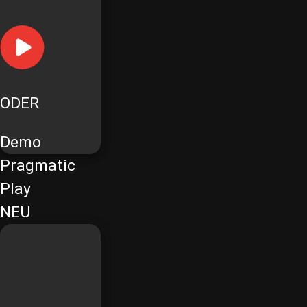
ODER
Demo
Pragmatic
Play
NEU