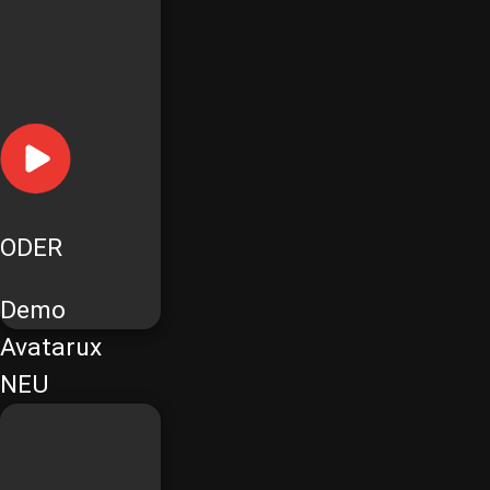
ODER
Demo
Avatarux
NEU