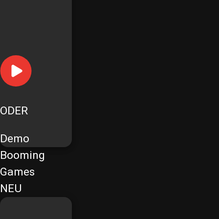
ODER
Demo
Booming
Games
NEU