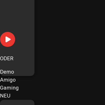
ODER
Demo
Amigo
Gaming
NEU