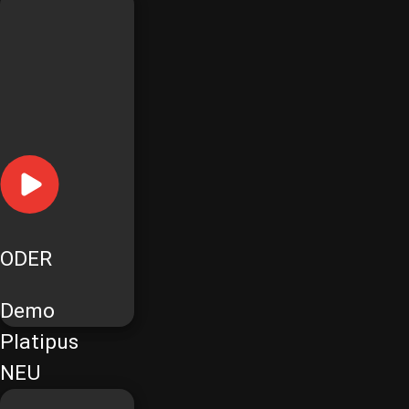
ODER
Demo
Platipus
NEU