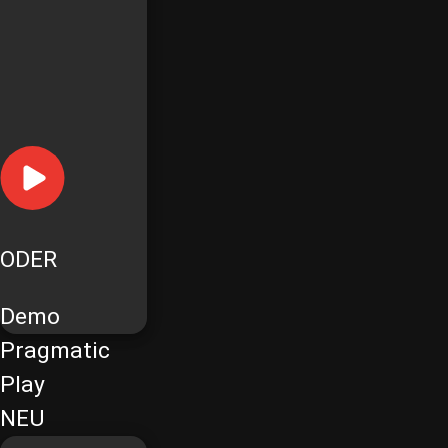
ODER
Demo
Pragmatic
Play
NEU