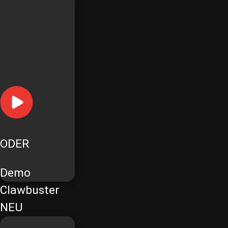
ODER
Demo
Clawbuster
NEU