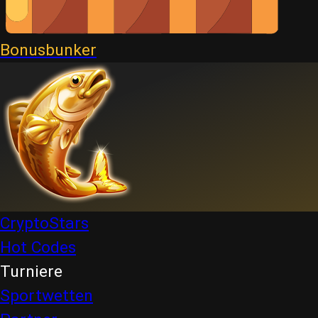
Bonusbunker
CryptoStars
Hot Codes
Turniere
Sportwetten