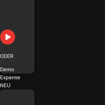
ODER
Demo
Expanse
NEU