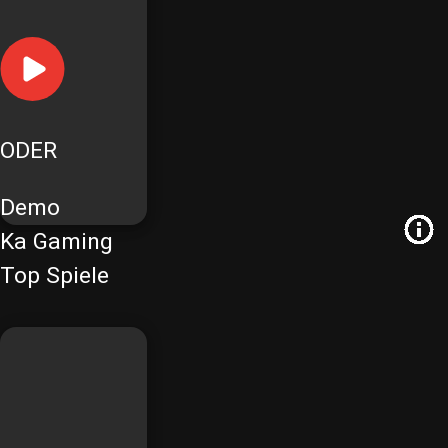
ODER
Demo
Ka Gaming
Top Spiele