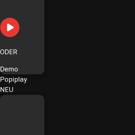
ODER
Demo
Popiplay
NEU