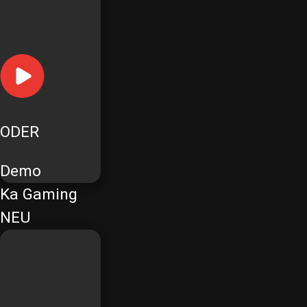
ODER
Demo
Ka Gaming
NEU