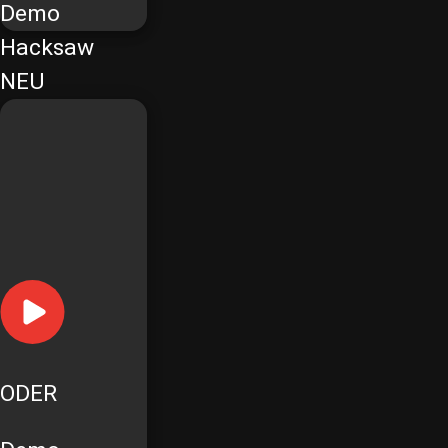
Demo
Hacksaw
NEU
ODER