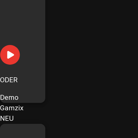
ODER
Demo
Gamzix
NEU