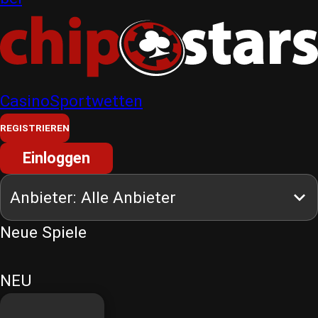
Casino
Sportwetten
REGISTRIEREN
Einloggen
Neue Spiele
NEU