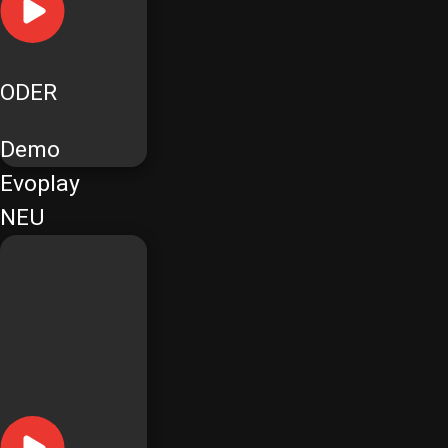
ODER
Demo
Evoplay
NEU