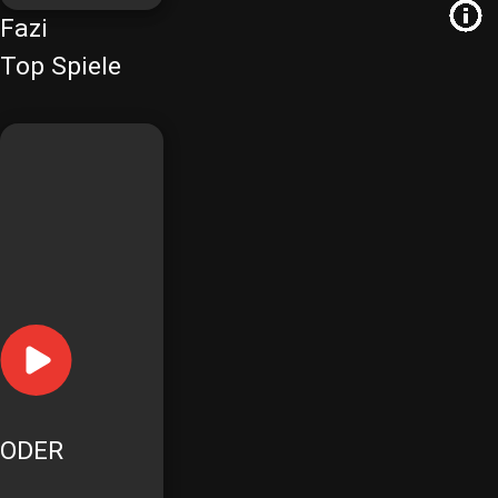
Fazi
Top Spiele
ODER