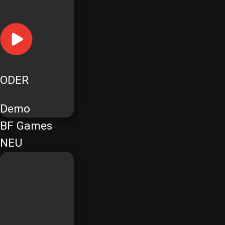
ODER
Demo
BF Games
NEU