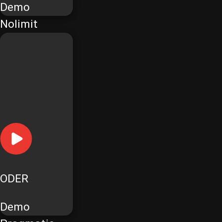
Demo
Nolimit
ODER
Demo