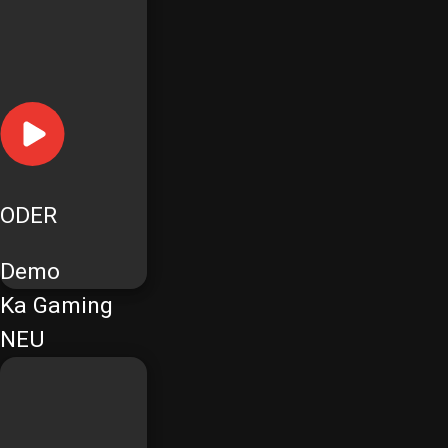
ODER
Demo
Ka Gaming
NEU