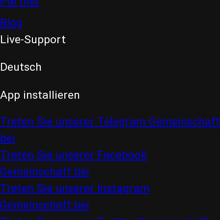
Partner
Blog
Live-Support
Deutsch
App installieren
Treten Sie unserer Telegram Gemeinschaft
bei
Treten Sie unserer Facebook
Gemeinschaft bei
Treten Sie unserer Instagram
Gemeinschaft bei