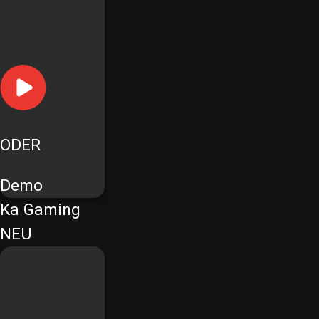
ODER
Demo
Ka Gaming
NEU