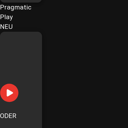
Pragmatic
Play
NEU
ODER