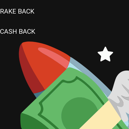
RAKE BACK
CASH BACK