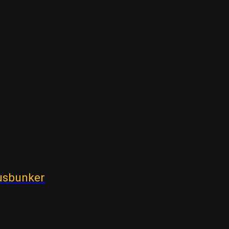
usbunker