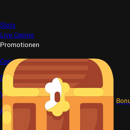
Slots
Live Casino
Promotionen
Casino bonus
Sportsbook bonus
VIP
Bon
Alle Webeaktionen