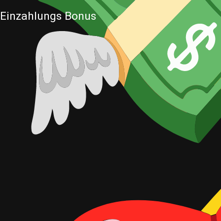
Einzahlungs
Bonus