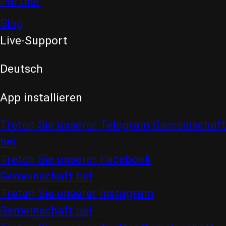
Partner
Blog
Live-Support
Deutsch
App installieren
Treten Sie unserer Telegram Gemeinschaft
bei
Treten Sie unserer Facebook
Gemeinschaft bei
Treten Sie unserer Instagram
Gemeinschaft bei