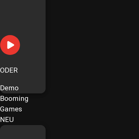
ODER
Demo
Booming
Games
NEU