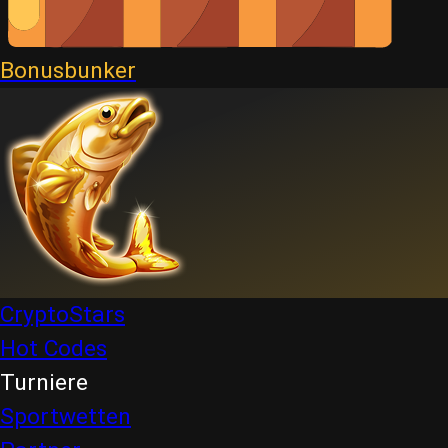
Bonusbunker
CryptoStars
Hot Codes
Turniere
Sportwetten