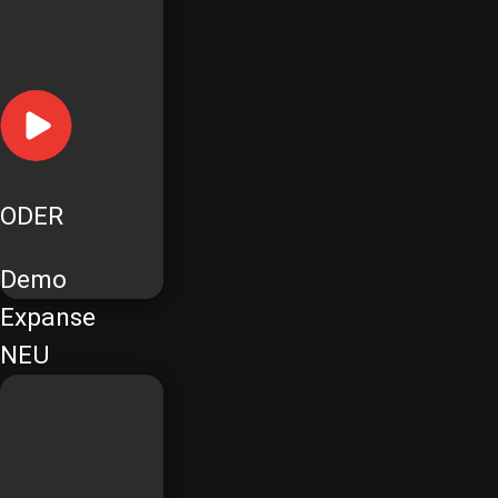
ODER
Demo
Expanse
NEU