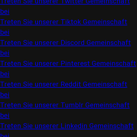
Treten Sie unserer Twitter Gemeinschaft
bei
Treten Sie unserer Tiktok Gemeinschaft
bei
Treten Sie unserer Discord Gemeinschaft
bei
Treten Sie unserer Pinterest Gemeinschaft
bei
Treten Sie unserer Reddit Gemeinschaft
bei
Treten Sie unserer Tumblr Gemeinschaft
bei
Treten Sie unserer Linkedin Gemeinschaft
bei