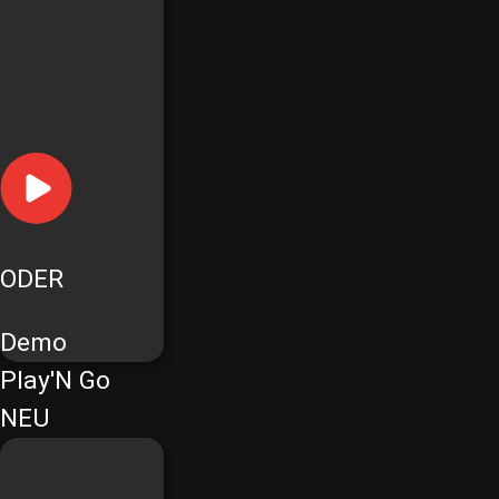
ODER
Demo
Play'N Go
NEU