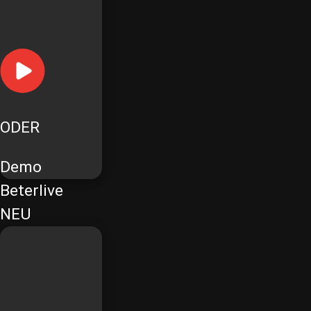
ODER
Demo
Beterlive
NEU