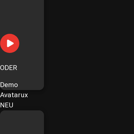
ODER
Demo
Avatarux
NEU