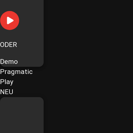
ODER
Demo
Pragmatic
Play
NEU