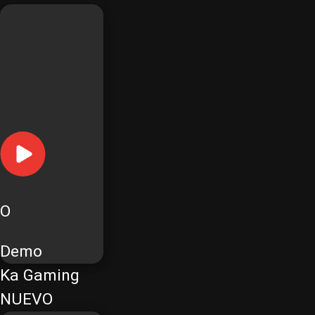
O
Demo
Ka Gaming
NUEVO