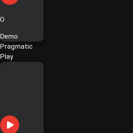
O
Demo
Pragmatic
Play