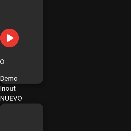
O
Demo
Inout
NUEVO