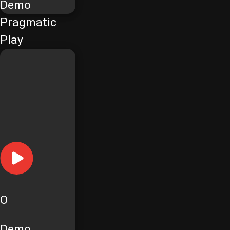
Demo
Pragmatic
Play
O
Demo