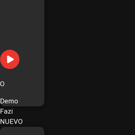
O
Demo
Fazi
NUEVO