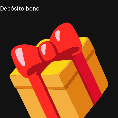
Depósito
bono