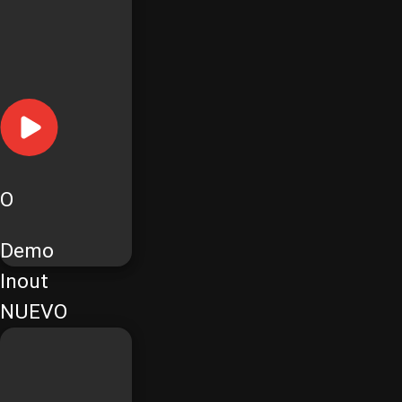
O
Demo
Inout
NUEVO