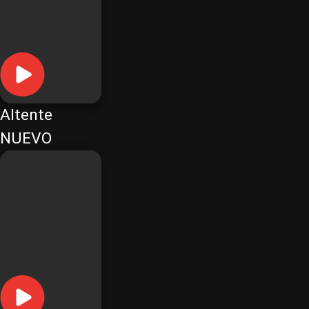
Altente
NUEVO