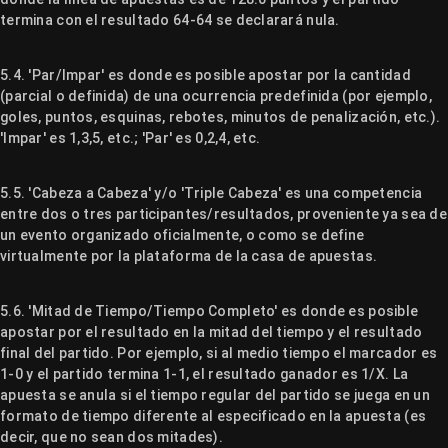
termina con el resultado 64-64 se declarará nula.
5.4. 'Par/Impar' es donde es posible apostar por la cantidad 
(parcial o definida) de una ocurrencia predefinida (por ejemplo, 
goles, puntos, esquinas, rebotes, minutos de penalización, etc.). 
'Impar' es 1,3,5, etc.; 'Par' es 0,2,4, etc.
5.5. 'Cabeza a Cabeza' y/o 'Triple Cabeza' es una competencia 
entre dos o tres participantes/resultados, proveniente ya sea de 
un evento organizado oficialmente, o como se define 
virtualmente por la plataforma de la casa de apuestas.
5.6. 'Mitad de Tiempo/Tiempo Completo' es donde es posible 
apostar por el resultado en la mitad del tiempo y el resultado 
final del partido. Por ejemplo, si al medio tiempo el marcador es 
1-0 y el partido termina 1-1, el resultado ganador es 1/X. La 
apuesta se anula si el tiempo regular del partido se juega en un 
formato de tiempo diferente al especificado en la apuesta (es 
decir, que no sean dos mitades).