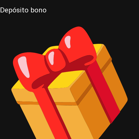
Depósito
bono