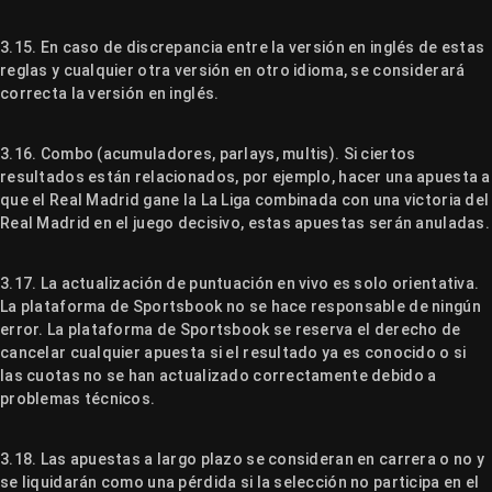
3.15. En caso de discrepancia entre la versión en inglés de estas 
reglas y cualquier otra versión en otro idioma, se considerará 
correcta la versión en inglés.
3.16. Combo (acumuladores, parlays, multis). Si ciertos 
resultados están relacionados, por ejemplo, hacer una apuesta a 
que el Real Madrid gane la La Liga combinada con una victoria del 
Real Madrid en el juego decisivo, estas apuestas serán anuladas.
3.17. La actualización de puntuación en vivo es solo orientativa. 
La plataforma de Sportsbook no se hace responsable de ningún 
error. La plataforma de Sportsbook se reserva el derecho de 
cancelar cualquier apuesta si el resultado ya es conocido o si 
las cuotas no se han actualizado correctamente debido a 
problemas técnicos.
3.18. Las apuestas a largo plazo se consideran en carrera o no y 
se liquidarán como una pérdida si la selección no participa en el 