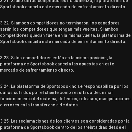
3.21. Si uno de los competidores no comenzó, la plataforma de 
Sportsbook cancela este mercado de enfrentamiento directo.
3.22. Si ambos competidores no terminaron, los ganadores 
serán los competidores que tengan más vueltas. Si ambos 
competidores quedan fuera en la misma vuelta, la plataforma de 
Sportsbook cancela este mercado de enfrentamiento directo.
3.23. Si los competidores están en la misma posición, la 
plataforma de Sportsbook cancela las apuestas en este 
mercado de enfrentamiento directo.
3.24. La plataforma de Sportsbook no se responsabiliza por los 
daños sufridos por el cliente como resultado de un mal 
funcionamiento del sistema, defectos, retrasos, manipulaciones 
o errores en la transferencia de datos.
3.25. Las reclamaciones de los clientes son consideradas por la 
plataforma de Sportsbook dentro de los treinta días desde el 