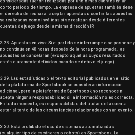
consideradas fueron realizadas por uno o más clientes en un 
corto período de tiempo. La empresa de apuestas también tiene 
el derecho de rechazar aceptar apuestas o contar las apuestas 
ya realizadas como inválidas si se realizan desde diferentes 
cuentas de juego desde la misma dirección IP.
3.28. Apuestas en vivo: Si el partido se interrumpe o se pospone y 
no continúa en 48 horas después de la hora programada, las 
apuestas se cancelarán (excepto aquellas cuyos resultados 
estén claramente definidos cuando se detuvo el juego).
3.29. Las estadísticas o el texto editorial publicados en el sitio 
de la plataforma de Sportsbook se consideran información 
adicional, pero la plataforma de Sportsbook no reconoce ni 
acepta ninguna responsabilidad si la información no es correcta. 
En todo momento, es responsabilidad del titular de la cuenta 
estar al tanto de las circunstancias relacionadas con un evento.
3.30. Está prohibido el uso de sistemas automatizados 
(cualquier tipo de escáneres o robots) en Sportsbook. La 