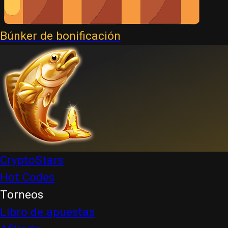
Búnker de bonificación
CryptoStars
Hot Codes
Torneos
Libro de apuestas