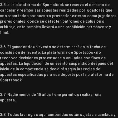
3.5. a La plataforma de Sportsbook se reserva el derecho de 
cancelar y reembolsar apuestas realizadas por jugadores que 
son reportados por nuestro proveedor externo como jugadores 
profesionales, donde se detecten patrones de colusión o 
arbitraje, esto también llevará a una prohibición permanente y 
final.
3.6. El ganador de un evento se determinará en la fecha de 
conclusión del evento. La plataforma de Sportsbook no 
reconoce decisiones protestadas o anuladas con fines de 
apuestas. La liquidación de un evento suspendido después del 
inicio de la competencia se decidirá según las reglas de 
apuestas especificadas para ese deporte por la plataforma de 
Sportsbook.
3.7. Nadie menor de 18 años tiene permitido realizar una 
apuesta.
3.8. Todas las reglas aquí contenidas están sujetas a cambios y 