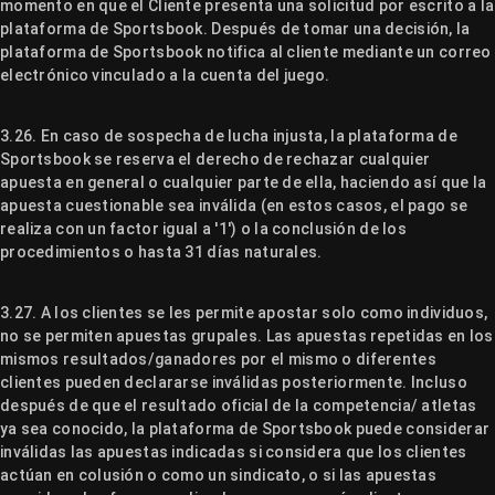
momento en que el Cliente presenta una solicitud por escrito a la 
plataforma de Sportsbook. Después de tomar una decisión, la 
plataforma de Sportsbook notifica al cliente mediante un correo 
electrónico vinculado a la cuenta del juego.
3.26. En caso de sospecha de lucha injusta, la plataforma de 
Sportsbook se reserva el derecho de rechazar cualquier 
apuesta en general o cualquier parte de ella, haciendo así que la 
apuesta cuestionable sea inválida (en estos casos, el pago se 
realiza con un factor igual a '1') o la conclusión de los 
procedimientos o hasta 31 días naturales.
3.27. A los clientes se les permite apostar solo como individuos, 
no se permiten apuestas grupales. Las apuestas repetidas en los 
mismos resultados/ganadores por el mismo o diferentes 
clientes pueden declararse inválidas posteriormente. Incluso 
después de que el resultado oficial de la competencia/ atletas 
ya sea conocido, la plataforma de Sportsbook puede considerar 
inválidas las apuestas indicadas si considera que los clientes 
actúan en colusión o como un sindicato, o si las apuestas 