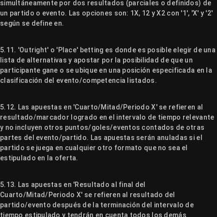
simultáneamente por dos resultados (parciales o definidos) de 
un partido o evento. Las opciones son: 1X, 12 y X2 con '1', 'X' y '2' 
según se define en.
5.11. 'Outright' o 'Place' betting es donde es posible elegir de una 
lista de alternativas y apostar por la posibilidad de que un 
participante gane o se ubique en una posición especificada en la 
clasificación del evento/competencia listados.
5.12. Las apuestas en 'Cuarto/Mitad/Periodo X' se refieren al 
resultado/marcador logrado en el intervalo de tiempo relevante 
y no incluyen otros puntos/goles/eventos contados de otras 
partes del evento/partido. Las apuestas serán anuladas si el 
partido se juega en cualquier otro formato que no sea el 
estipulado en la oferta.
5.13. Las apuestas en 'Resultado al final del 
Cuarto/Mitad/Periodo X' se refieren al resultado del 
partido/evento después de la terminación del intervalo de 
tiempo estipulado y tendrán en cuenta todos los demás 