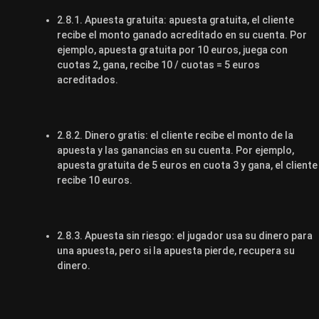
2.8.1. Apuesta gratuita: apuesta gratuita, el cliente 
recibe el monto ganado acreditado en su cuenta. Por 
ejemplo, apuesta gratuita por 10 euros, juega con 
cuotas 2, gana, recibe 10 / cuotas = 5 euros 
acreditados.
2.8.2. Dinero gratis: el cliente recibe el monto de la 
apuesta y las ganancias en su cuenta. Por ejemplo, 
apuesta gratuita de 5 euros en cuota 3 y gana, el cliente 
recibe 10 euros.
2.8.3. Apuesta sin riesgo: el jugador usa su dinero para 
una apuesta, pero si la apuesta pierde, recupera su 
dinero.