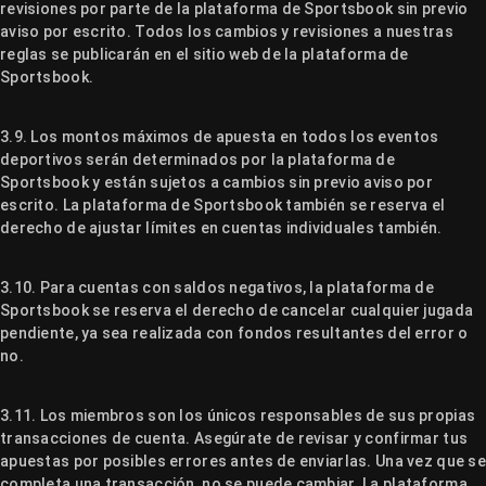
revisiones por parte de la plataforma de Sportsbook sin previo 
aviso por escrito. Todos los cambios y revisiones a nuestras 
reglas se publicarán en el sitio web de la plataforma de 
Sportsbook.
3.9. Los montos máximos de apuesta en todos los eventos 
deportivos serán determinados por la plataforma de 
Sportsbook y están sujetos a cambios sin previo aviso por 
escrito. La plataforma de Sportsbook también se reserva el 
derecho de ajustar límites en cuentas individuales también.
3.10. Para cuentas con saldos negativos, la plataforma de 
Sportsbook se reserva el derecho de cancelar cualquier jugada 
pendiente, ya sea realizada con fondos resultantes del error o 
no.
3.11. Los miembros son los únicos responsables de sus propias 
transacciones de cuenta. Asegúrate de revisar y confirmar tus 
apuestas por posibles errores antes de enviarlas. Una vez que se 
completa una transacción, no se puede cambiar. La plataforma 