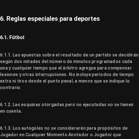
6. Reglas especiales para deportes
6.1. Fútbol
6.1.1. Las apuestas sobre el resultado de un partido se decidirán 
según dos mitades del número de minutos programados cada 
una y cualquier tiempo que el árbitro agregue para compensar 
lesiones y otras interrupciones. No incluye períodos de tiempo 
extra ni tiros desde el punto penal, a menos que se indique lo 
contrario.
6.1.2. Las esquinas otorgadas pero no ejecutadas no se tienen 
en cuenta.
6.1.3. Los autogoles no se considerarán para propósitos de 
Jugador en Cualquier Momento Anotador o Jugador que 