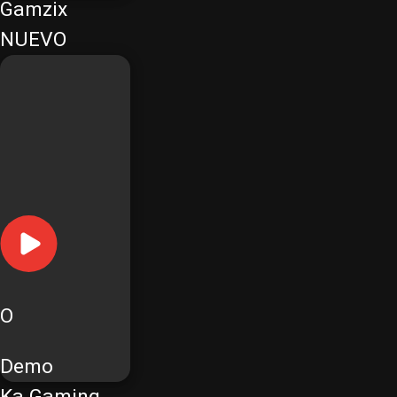
Gamzix
NUEVO
O
Demo
Ka Gaming