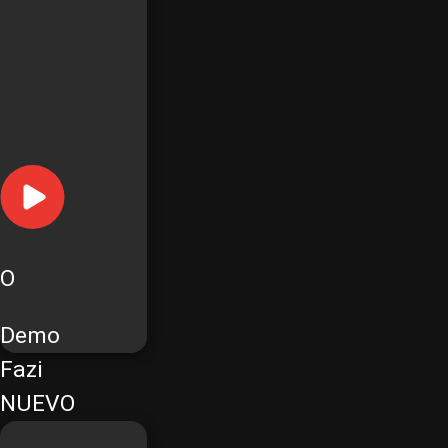
O
Demo
Fazi
NUEVO