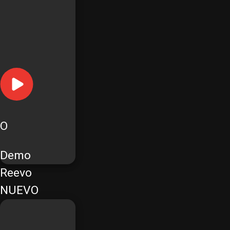
O
Demo
Reevo
NUEVO