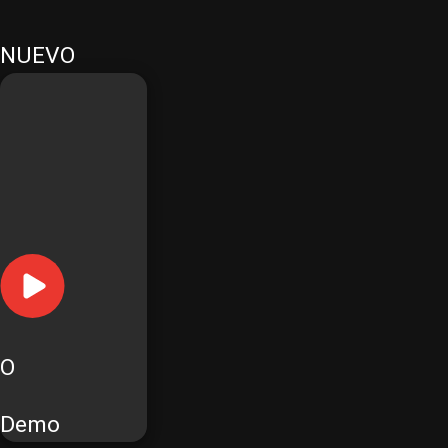
NUEVO
O
Demo