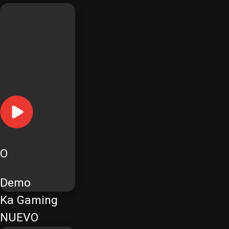
O
Demo
Ka Gaming
NUEVO