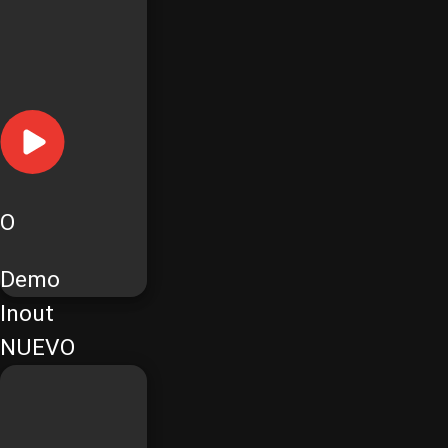
O
Demo
Inout
NUEVO