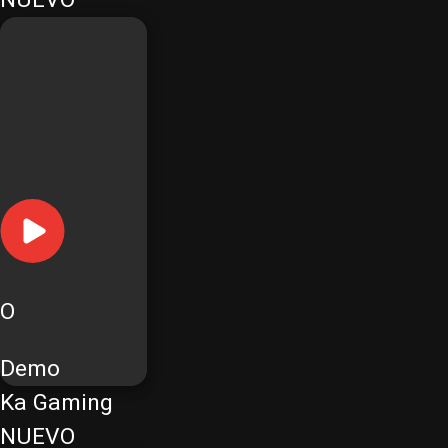
O
Demo
Ka Gaming
NUEVO