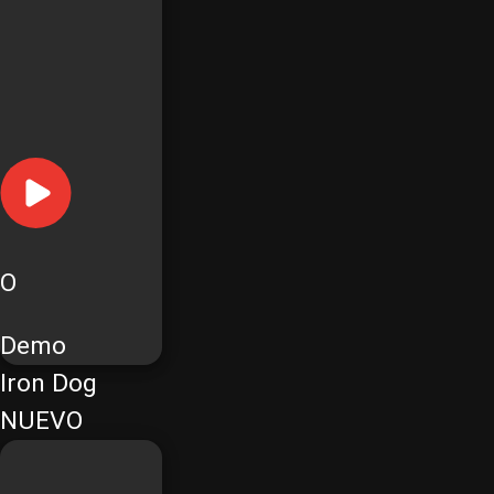
O
Demo
Iron Dog
NUEVO