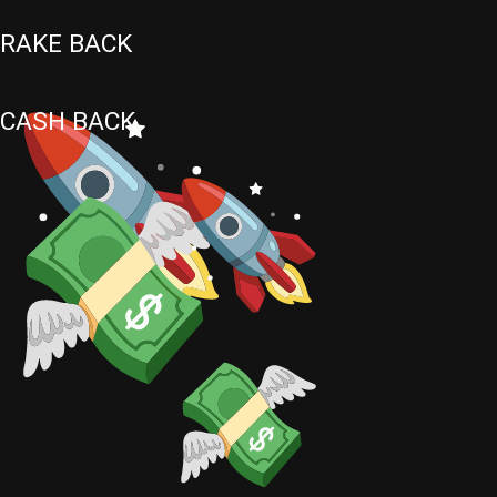
RAKE BACK
CASH BACK