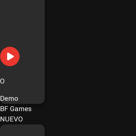
O
Demo
BF Games
NUEVO