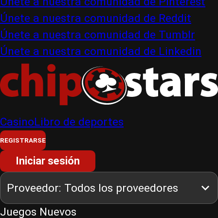
Únete a nuestra comunidad de Pinterest
Únete a nuestra comunidad de Reddit
Únete a nuestra comunidad de Tumblr
Únete a nuestra comunidad de Linkedin
Casino
Libro de deportes
REGISTRARSE
Iniciar sesión
Juegos Nuevos