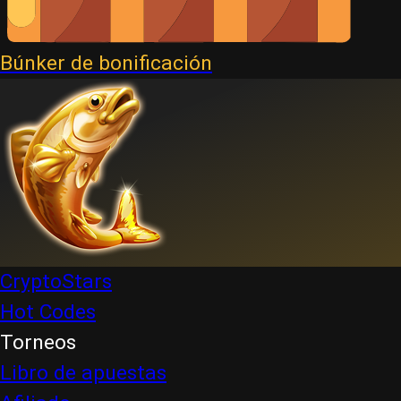
Búnker de bonificación
CryptoStars
Hot Codes
Torneos
Libro de apuestas