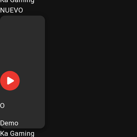
NUEVO
O
Demo
Ka Gaming