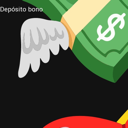
Depósito
bono