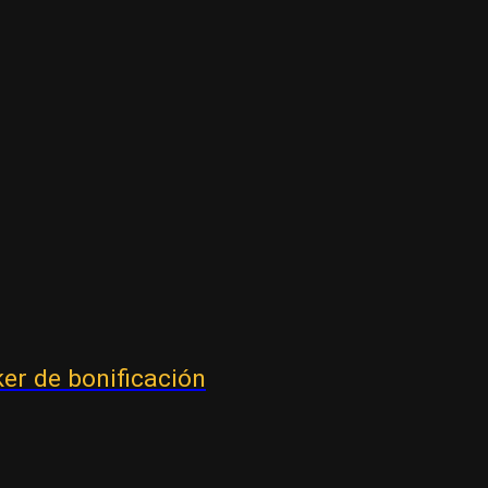
er de bonificación