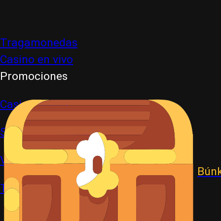
Tragamonedas
Casino en vivo
Promociones
Casino bonus
Sportsbook bonus
VIP
Búnk
Todas las promociones