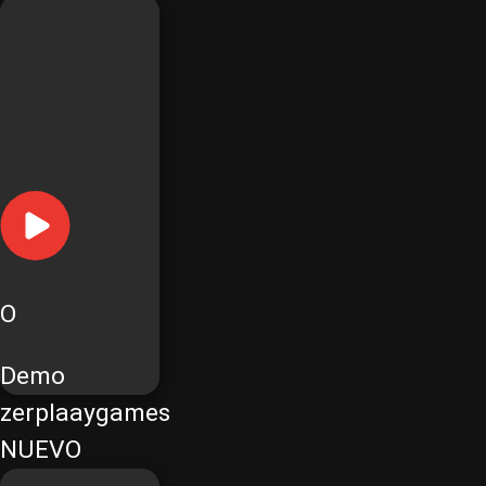
O
Demo
zerplaaygames
NUEVO