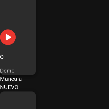
O
Demo
Mancala
NUEVO