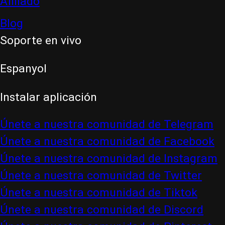
Afiliado
Blog
Soporte en vivo
Espanyol
Instalar aplicación
Únete a nuestra comunidad de Telegram
Únete a nuestra comunidad de Facebook
Únete a nuestra comunidad de Instagram
Únete a nuestra comunidad de Twitter
Únete a nuestra comunidad de Tiktok
Únete a nuestra comunidad de Discord