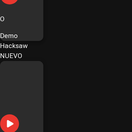
O
Demo
Hacksaw
NUEVO