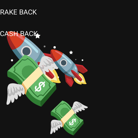
RAKE BACK
CASH BACK