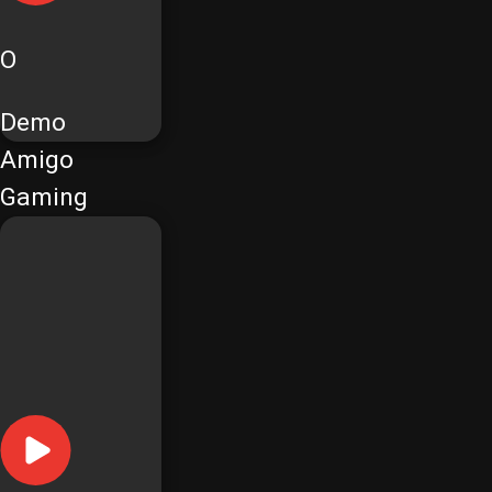
O
Demo
Amigo
Gaming