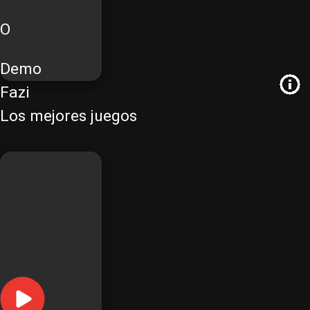
O
Demo
Fazi
Los mejores juegos