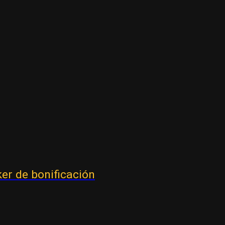
er de bonificación