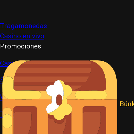
Tragamonedas
Casino en vivo
Promociones
Casino bonus
Sportsbook bonus
VIP
Búnk
Todas las promociones