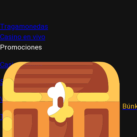
Tragamonedas
Casino en vivo
Promociones
Casino bonus
Sportsbook bonus
VIP
Búnk
Todas las promociones