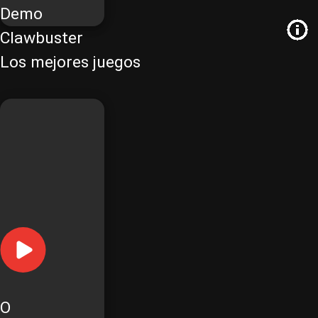
Demo
Clawbuster
Los mejores juegos
O