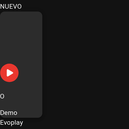
NUEVO
O
Demo
Evoplay