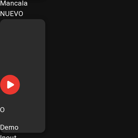
Mancala
NUEVO
O
Demo
Inout