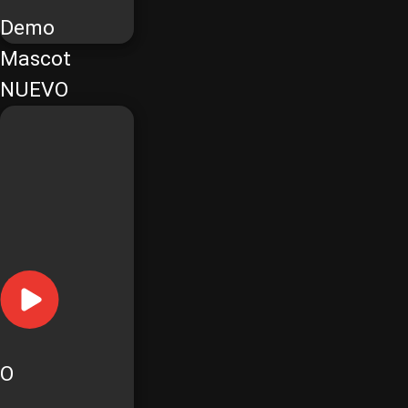
Demo
Mascot
NUEVO
O