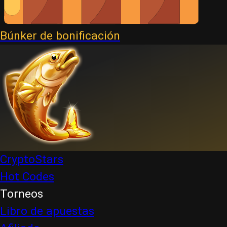
Búnker de bonificación
CryptoStars
Hot Codes
Torneos
Libro de apuestas