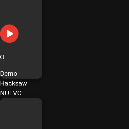
O
Demo
Hacksaw
NUEVO