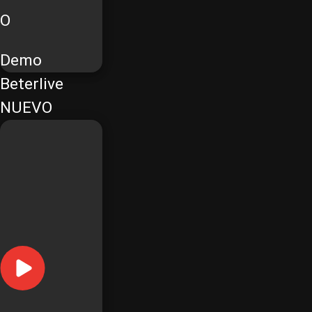
O
Demo
Beterlive
NUEVO