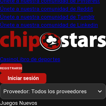
Únete a nuestra comunidad de Pinterest
Únete a nuestra comunidad de Reddit
Únete a nuestra comunidad de Tumblr
Únete a nuestra comunidad de Linkedin
Casino
Libro de deportes
REGISTRARSE
Iniciar sesión
Juegos Nuevos