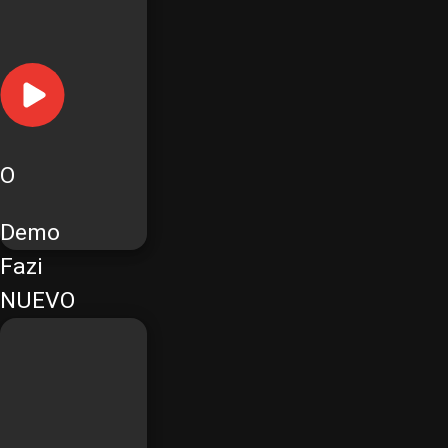
O
Demo
Fazi
NUEVO