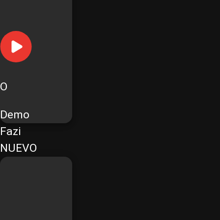
O
Demo
Fazi
NUEVO