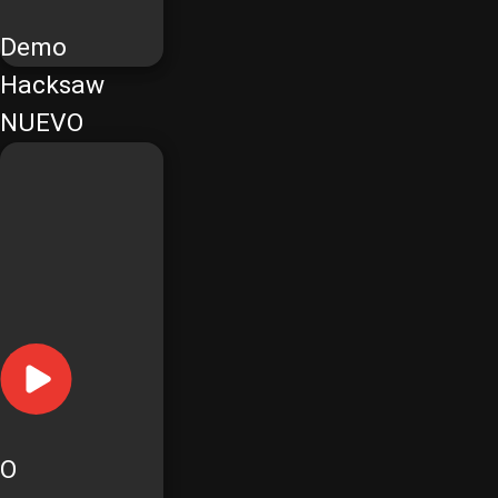
Demo
Hacksaw
NUEVO
O