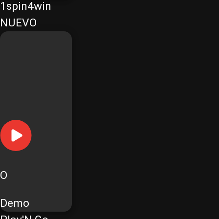
1spin4win
NUEVO
O
Demo