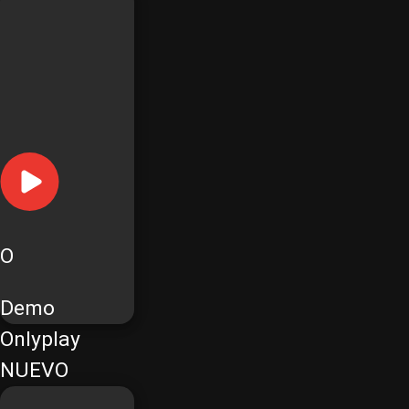
O
Demo
Onlyplay
NUEVO