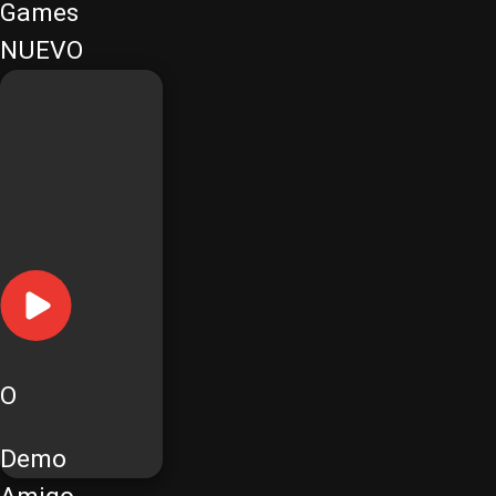
Games
NUEVO
O
Demo