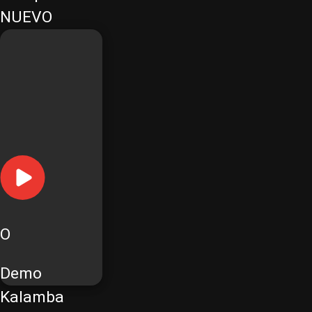
NUEVO
O
Demo
Kalamba