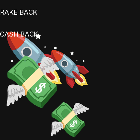
RAKE BACK
CASH BACK