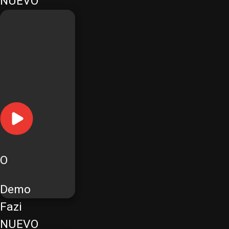
NUEVO
O
Demo
Fazi
NUEVO