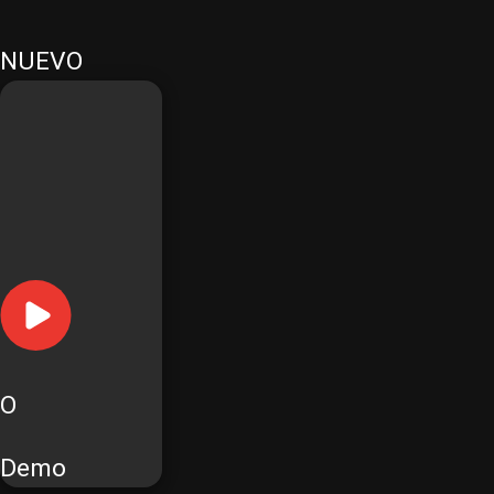
NUEVO
O
Demo