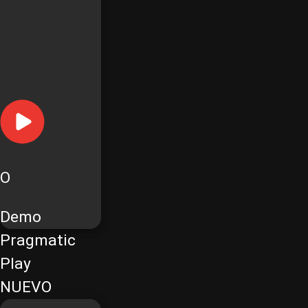
O
Demo
Pragmatic
Play
NUEVO