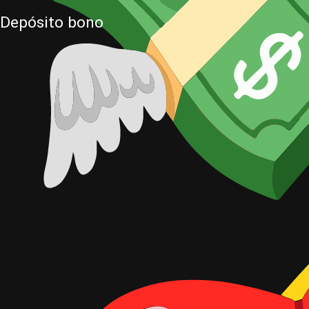
Depósito
bono