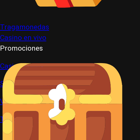
Tragamonedas
Casino en vivo
Promociones
Casino bonus
Sportsbook bonus
VIP
Todas las promociones