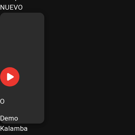
NUEVO
O
Demo
Kalamba