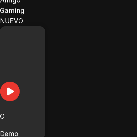
Amigo
Gaming
NUEVO
O
Demo