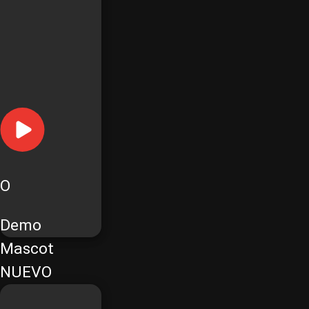
O
Demo
Mascot
NUEVO