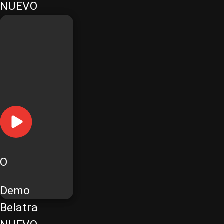
NUEVO
O
Demo
Belatra