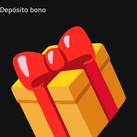
Depósito
bono