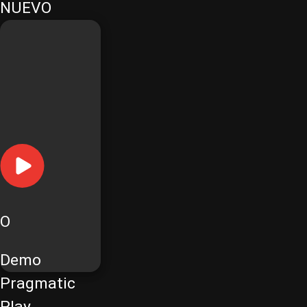
NUEVO
O
Demo
Pragmatic
Play