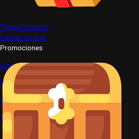
Tragamonedas
Casino en vivo
Promociones
Casino bonus
Sportsbook bonus
VIP
Todas las promociones