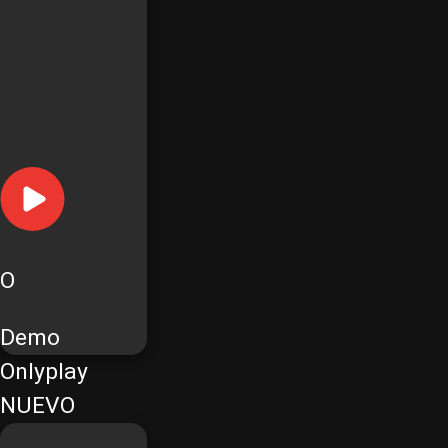
O
Demo
Onlyplay
NUEVO