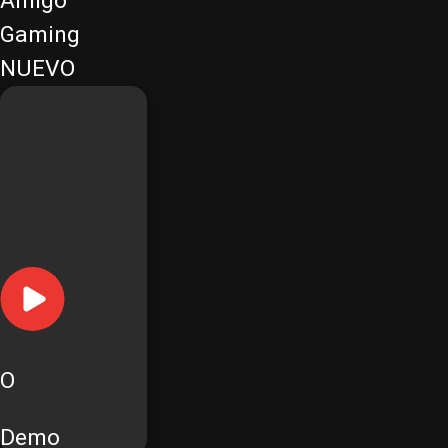
Amigo
Gaming
NUEVO
O
Demo