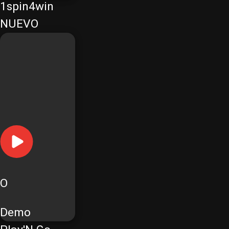
1spin4win
NUEVO
O
Demo