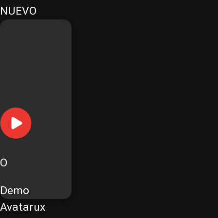
NUEVO
O
Demo
Avatarux