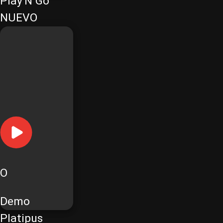
Play'N Go
NUEVO
O
Demo
Platipus