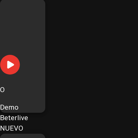
O
Demo
Beterlive
NUEVO