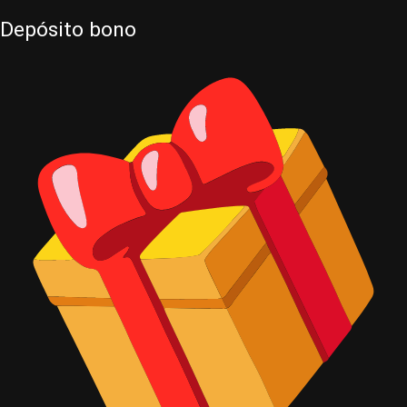
Depósito
bono