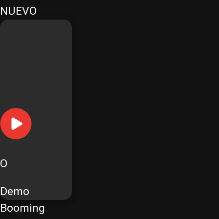
NUEVO
O
Demo
Booming