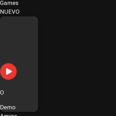
Games
NUEVO
O
Demo