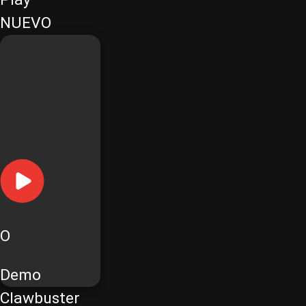
NUEVO
O
Demo
Clawbuster