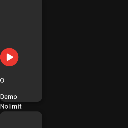
O
Demo
Nolimit