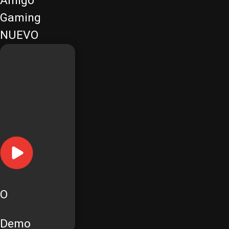
Amigo
Gaming
NUEVO
O
Demo