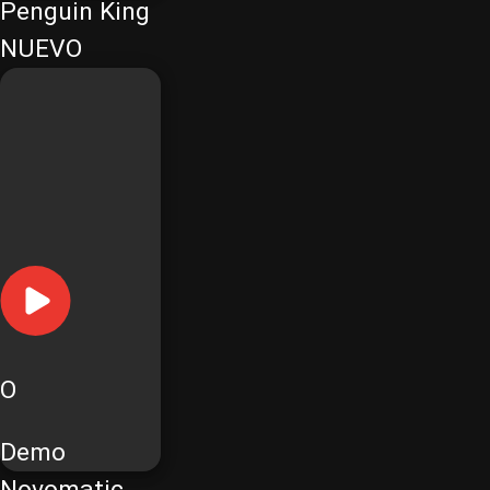
Penguin King
NUEVO
O
Demo
Novomatic