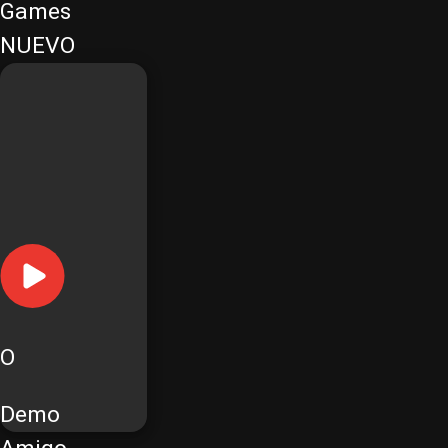
Games
NUEVO
O
Demo