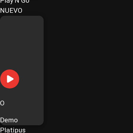
Play'N Go
NUEVO
O
Demo
Platipus