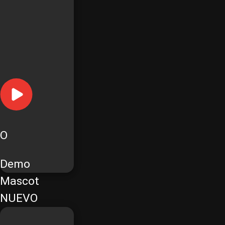
O
Demo
Mascot
NUEVO