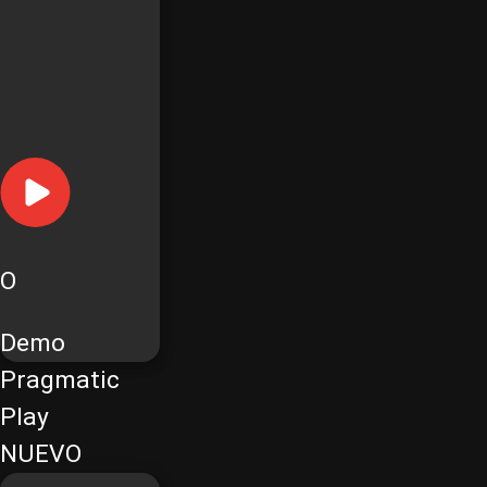
O
Demo
Pragmatic
Play
NUEVO