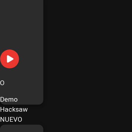
O
Demo
Hacksaw
NUEVO