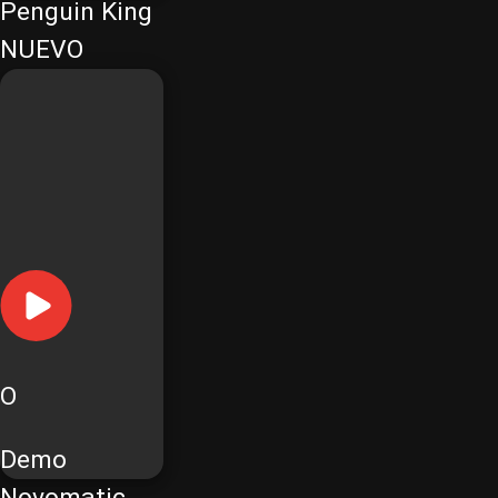
Penguin King
NUEVO
O
Demo
Novomatic