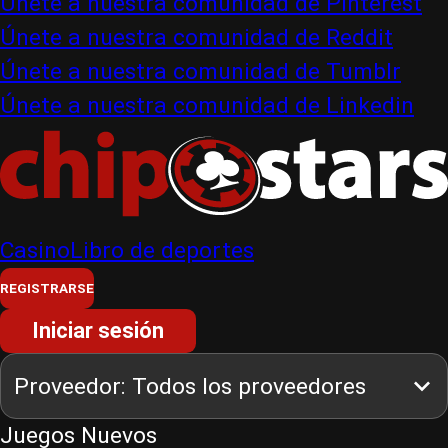
Únete a nuestra comunidad de Pinterest
Únete a nuestra comunidad de Reddit
Únete a nuestra comunidad de Tumblr
Únete a nuestra comunidad de Linkedin
Casino
Libro de deportes
REGISTRARSE
Iniciar sesión
Juegos Nuevos