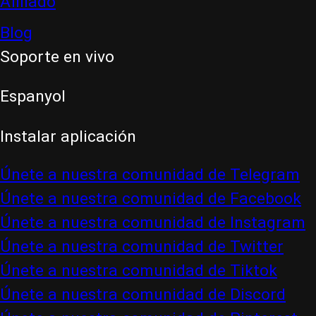
Afiliado
Blog
Soporte en vivo
Espanyol
Instalar aplicación
Únete a nuestra comunidad de Telegram
Únete a nuestra comunidad de Facebook
Únete a nuestra comunidad de Instagram
Únete a nuestra comunidad de Twitter
Únete a nuestra comunidad de Tiktok
Únete a nuestra comunidad de Discord