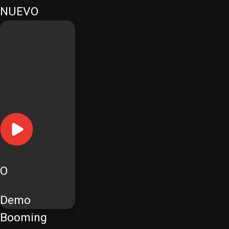
NUEVO
O
Demo
Booming