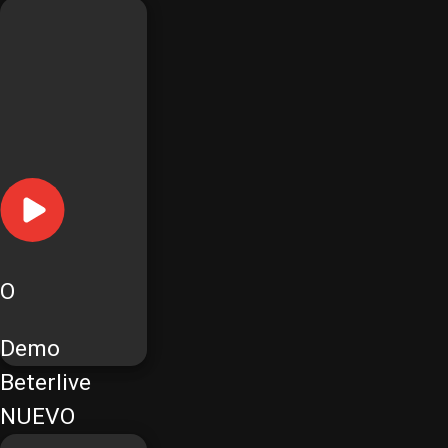
O
Demo
Beterlive
NUEVO