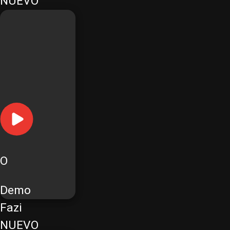
NUEVO
O
Demo
Fazi
NUEVO