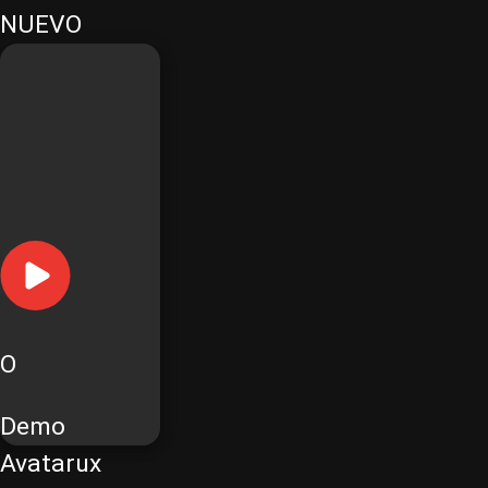
NUEVO
O
Demo
Avatarux