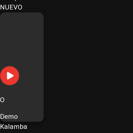
NUEVO
O
Demo
Kalamba