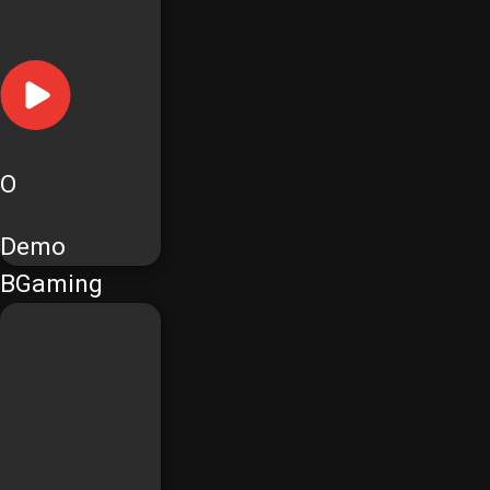
O
Demo
BGaming