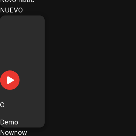
NUEVO
O
Demo
Nownow