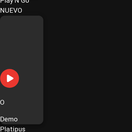
Play'N Go
NUEVO
O
Demo
Platipus