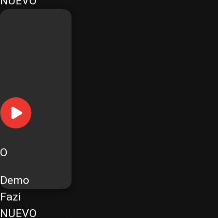
NUEVO
O
Demo
Fazi
NUEVO