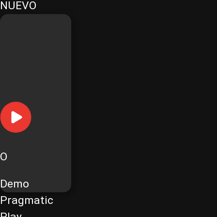
NUEVO
O
Demo
Pragmatic
Play