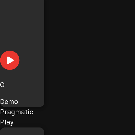
O
Demo
Pragmatic
Play