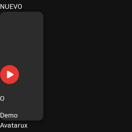
NUEVO
O
Demo
Avatarux