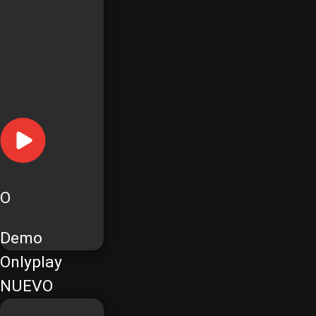
O
Demo
Onlyplay
NUEVO