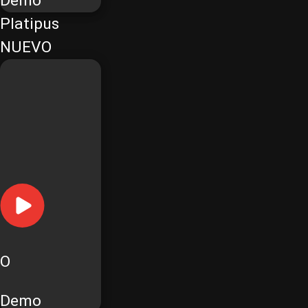
Demo
Platipus
NUEVO
O
Demo