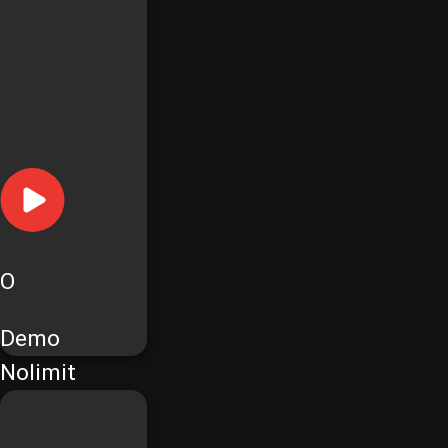
O
Demo
Nolimit