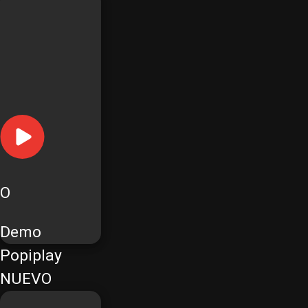
O
Demo
Popiplay
NUEVO