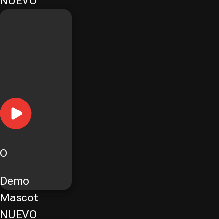
NUEVO
O
Demo
Mascot
NUEVO