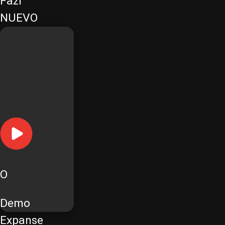
Fazi
NUEVO
O
Demo
Expanse