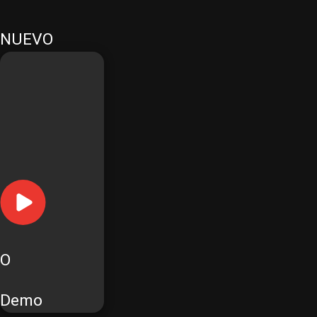
NUEVO
O
Demo