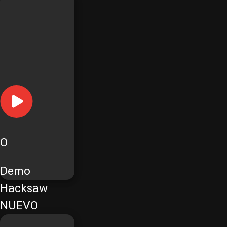
O
Demo
Hacksaw
NUEVO