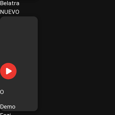
Belatra
NUEVO
O
Demo