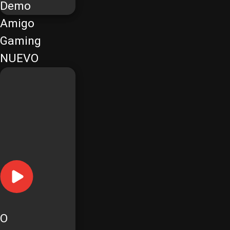
Demo
Amigo
Gaming
NUEVO
O