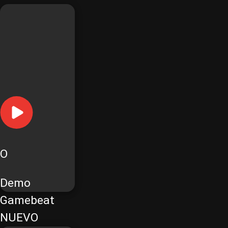
O
Demo
Gamebeat
NUEVO