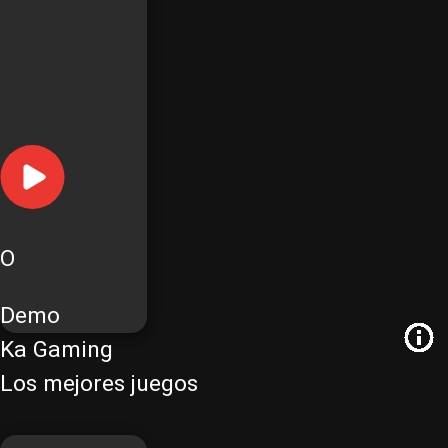
O
Demo
Ka Gaming
Los mejores juegos