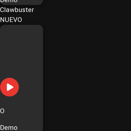
Clawbuster
NUEVO
O
Demo