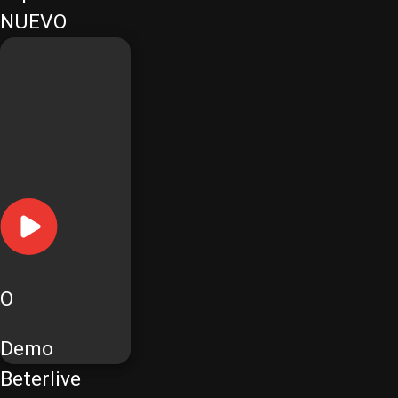
NUEVO
O
Demo
Beterlive