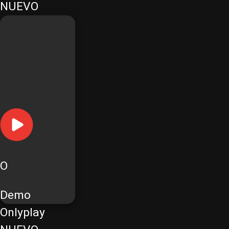
NUEVO
O
Demo
Onlyplay