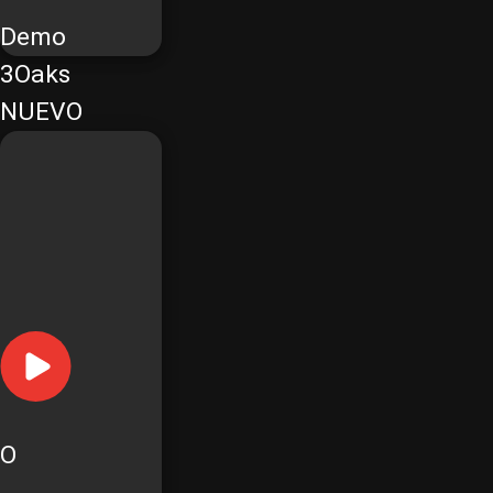
Demo
3Oaks
NUEVO
O