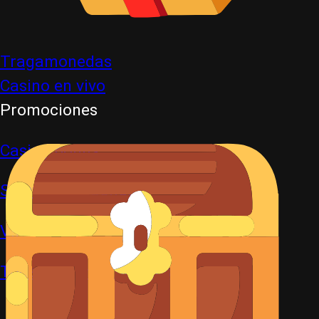
Tragamonedas
Casino en vivo
Promociones
Casino bonus
Sportsbook bonus
VIP
Todas las promociones