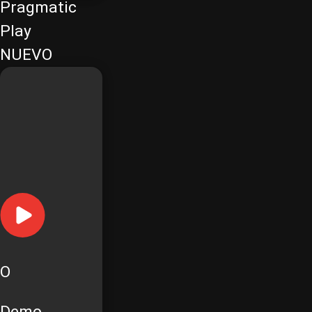
Pragmatic
Play
NUEVO
O
Demo