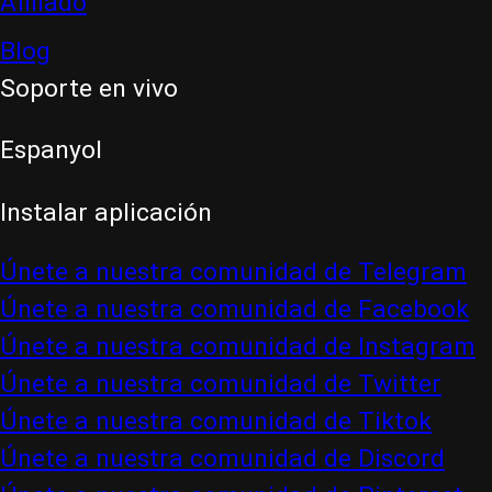
Afiliado
Blog
Soporte en vivo
Espanyol
Instalar aplicación
Únete a nuestra comunidad de Telegram
Únete a nuestra comunidad de Facebook
Únete a nuestra comunidad de Instagram
Únete a nuestra comunidad de Twitter
Únete a nuestra comunidad de Tiktok
Únete a nuestra comunidad de Discord