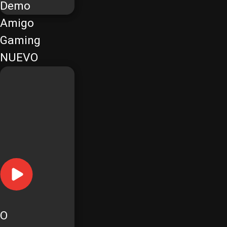
Demo
Amigo
Gaming
NUEVO
O