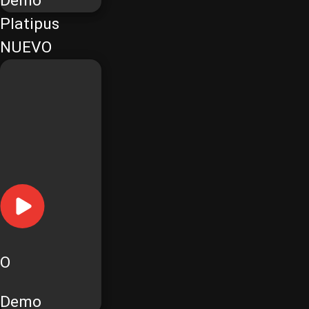
Demo
Platipus
NUEVO
O
Demo