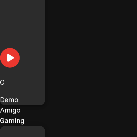
O
Demo
Amigo
Gaming