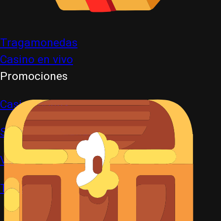
Tragamonedas
Casino en vivo
Promociones
Casino bonus
Sportsbook bonus
VIP
Todas las promociones