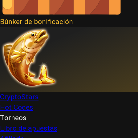
Búnker de bonificación
CryptoStars
Hot Codes
Torneos
Libro de apuestas