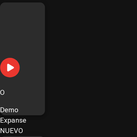
O
Demo
Expanse
NUEVO