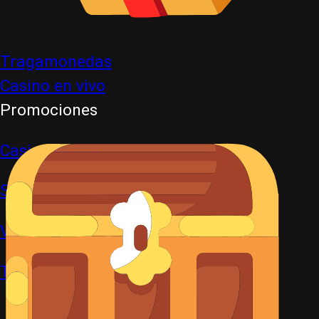
Tragamonedas
Casino en vivo
Promociones
Casino bonus
Sportsbook bonus
VIP
Todas las promociones