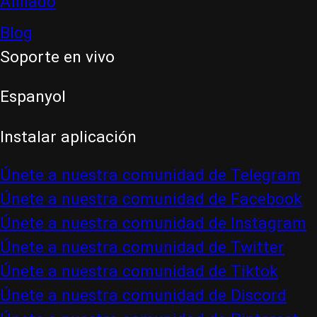
Afiliado
Blog
Soporte en vivo
Espanyol
Instalar aplicación
Únete a nuestra comunidad de Telegram
Únete a nuestra comunidad de Facebook
Únete a nuestra comunidad de Instagram
Únete a nuestra comunidad de Twitter
Únete a nuestra comunidad de Tiktok
Únete a nuestra comunidad de Discord