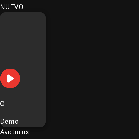
NUEVO
O
Demo
Avatarux