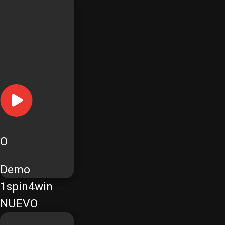
O
Demo
1spin4win
NUEVO