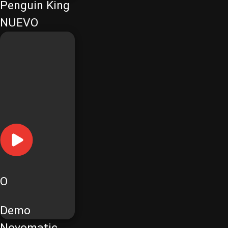
Penguin King
NUEVO
O
Demo
Novomatic