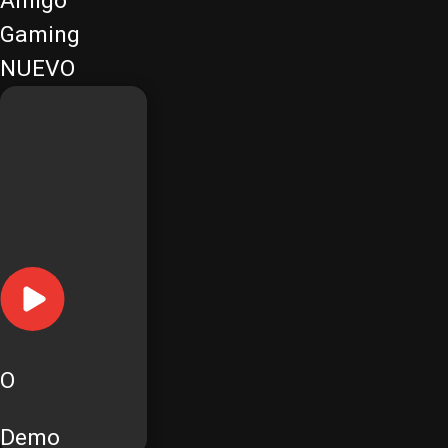
Amigo
Gaming
NUEVO
O
Demo