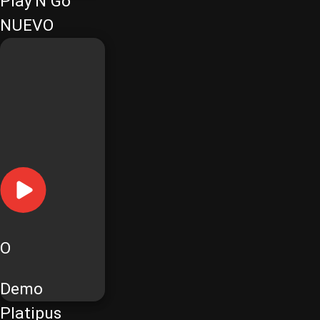
Play'N Go
NUEVO
O
Demo
Platipus