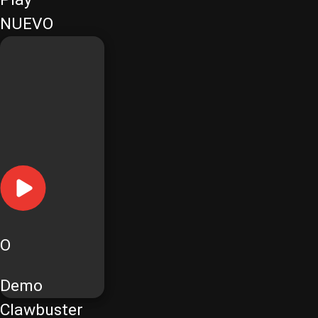
NUEVO
O
Demo
Clawbuster