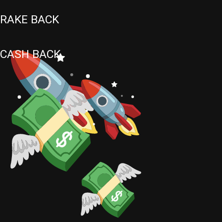
RAKE BACK
CASH BACK