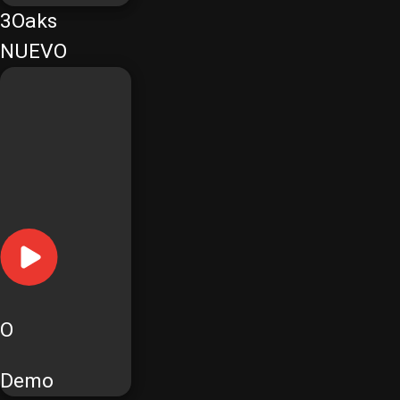
3Oaks
NUEVO
O
Demo