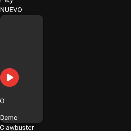
NUEVO
O
Demo
Clawbuster