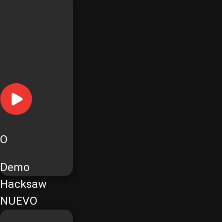
O
Demo
Hacksaw
NUEVO