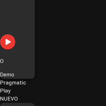
O
Demo
Pragmatic
Play
NUEVO