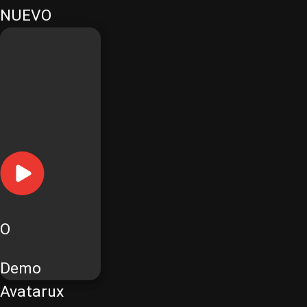
NUEVO
O
Demo
Avatarux