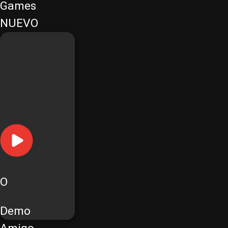
Games
NUEVO
O
Demo