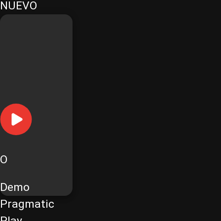
NUEVO
O
Demo
Pragmatic
Play