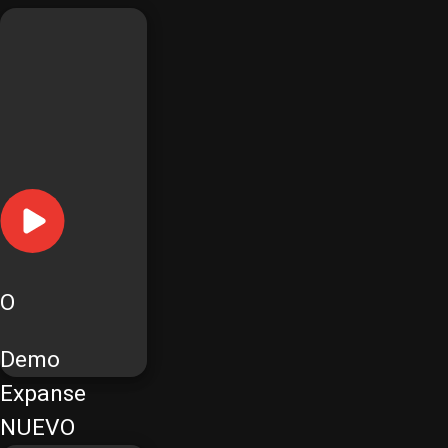
O
Demo
Expanse
NUEVO