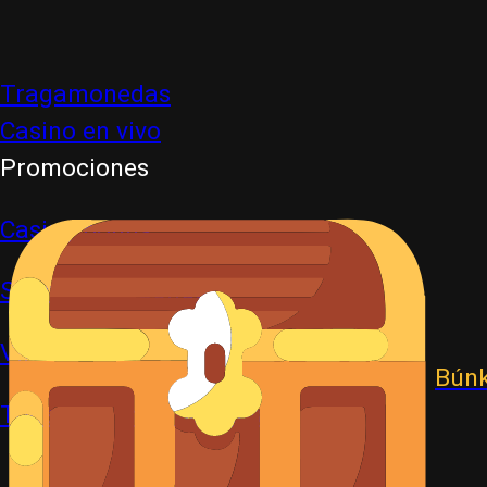
Tragamonedas
Casino en vivo
Promociones
Casino bonus
Sportsbook bonus
VIP
Búnk
Todas las promociones