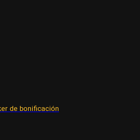
er de bonificación