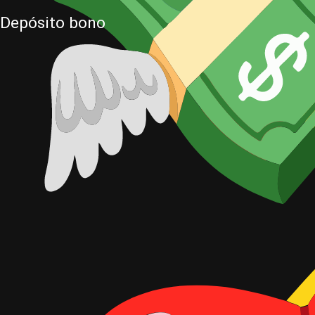
Depósito
bono