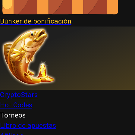
Búnker de bonificación
CryptoStars
Hot Codes
Torneos
Libro de apuestas