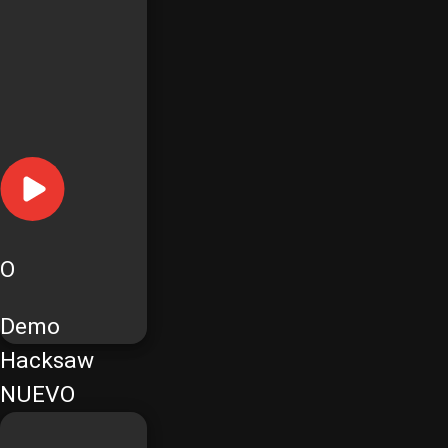
O
Demo
Hacksaw
NUEVO