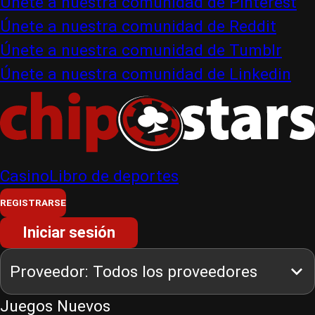
Únete a nuestra comunidad de Pinterest
Únete a nuestra comunidad de Reddit
Únete a nuestra comunidad de Tumblr
Únete a nuestra comunidad de Linkedin
Casino
Libro de deportes
REGISTRARSE
Iniciar sesión
Juegos Nuevos