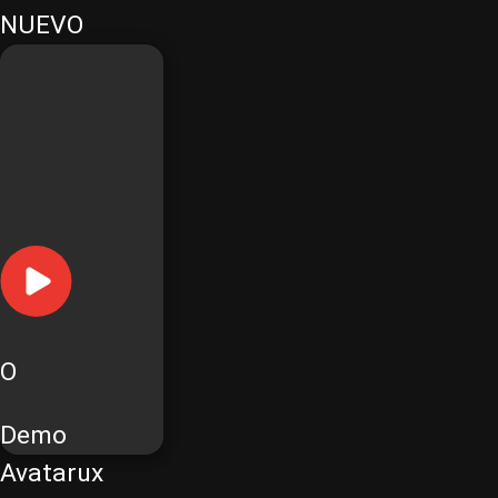
NUEVO
O
Demo
Avatarux