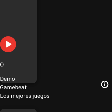
O
Demo
Gamebeat
Los mejores juegos