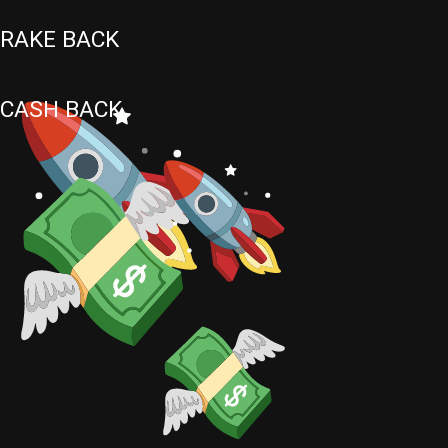
RAKE BACK
CASH BACK