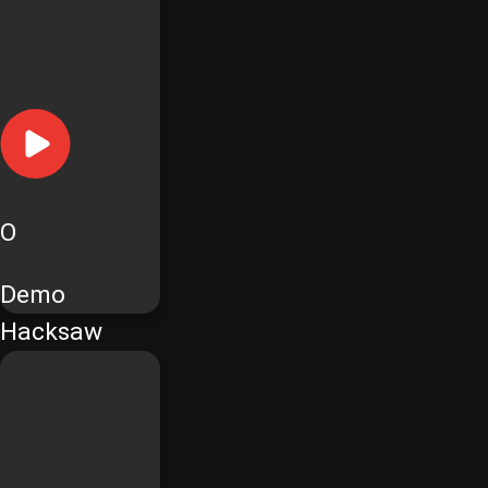
O
Demo
Hacksaw