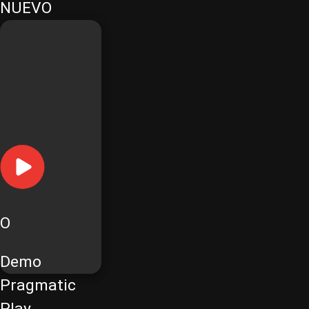
NUEVO
O
Demo
Pragmatic
Play