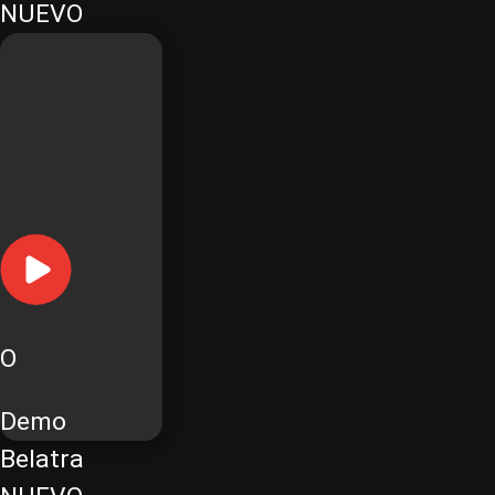
NUEVO
O
Demo
Belatra