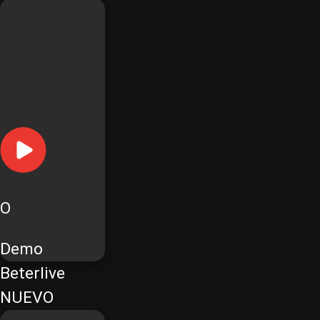
O
Demo
Beterlive
NUEVO