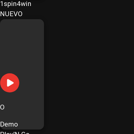
1spin4win
NUEVO
O
Demo