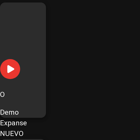
O
Demo
Expanse
NUEVO