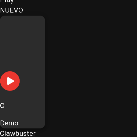
NUEVO
O
Demo
Clawbuster