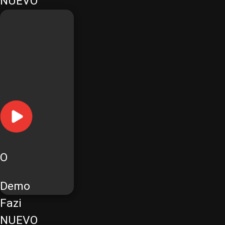
NUEVO
O
Demo
Fazi
NUEVO