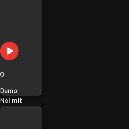
O
Demo
Nolimit