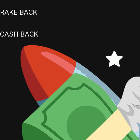
RAKE BACK
CASH BACK