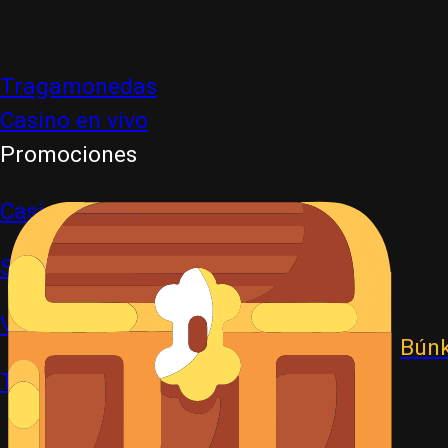
Tragamonedas
Casino en vivo
Promociones
Casino bonus
Sportsbook bonus
VIP
Búnk
Todas las promociones