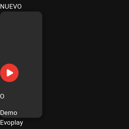
NUEVO
O
Demo
Evoplay