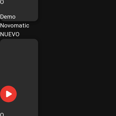
O
Demo
Novomatic
NUEVO
O