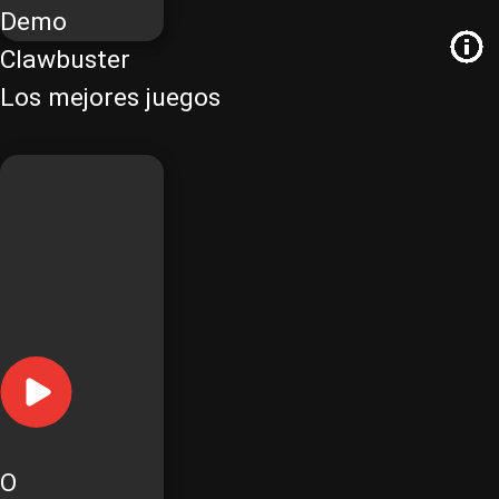
Demo
Clawbuster
Los mejores juegos
O