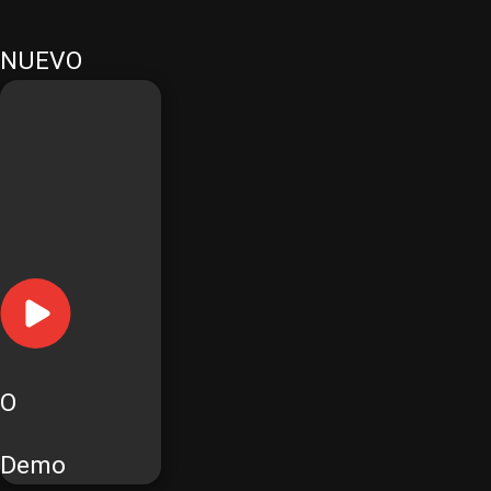
NUEVO
O
Demo