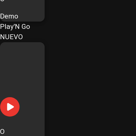
Demo
Play'N Go
NUEVO
O