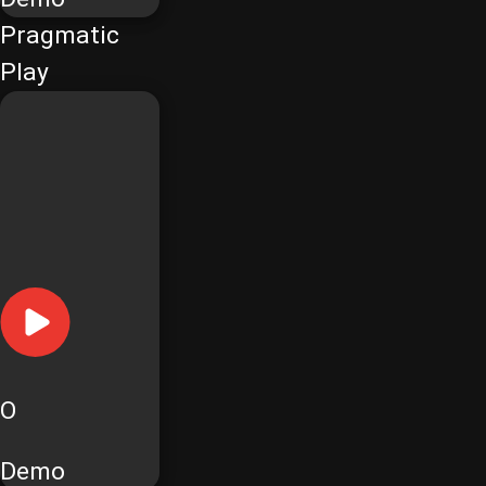
Pragmatic
Play
O
Demo