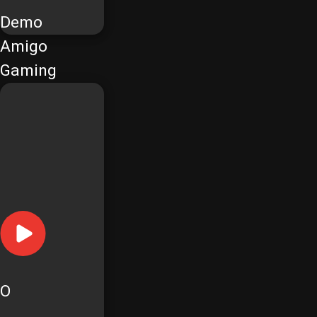
Demo
Amigo
Gaming
O