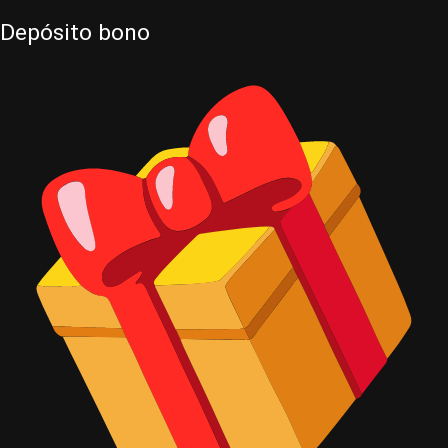
Depósito
bono