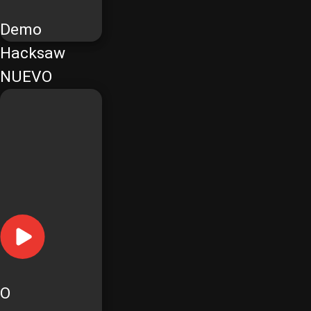
Demo
Hacksaw
NUEVO
O