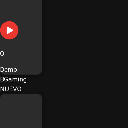
O
Demo
BGaming
NUEVO