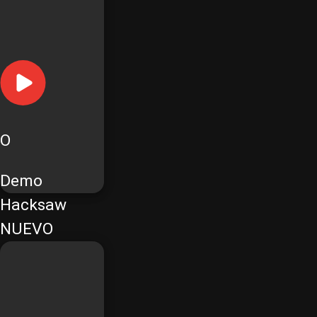
O
Demo
Hacksaw
NUEVO