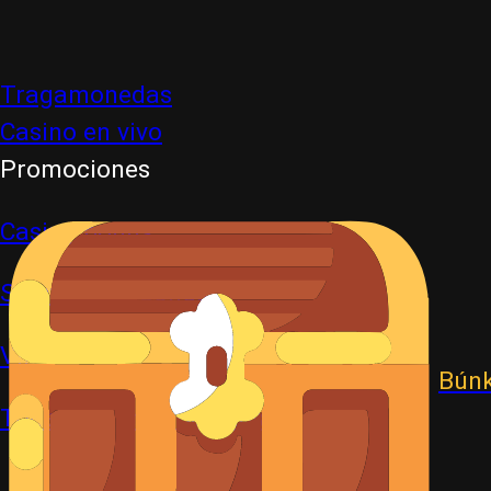
Tragamonedas
Casino en vivo
Promociones
Casino bonus
Sportsbook bonus
VIP
Búnk
Todas las promociones