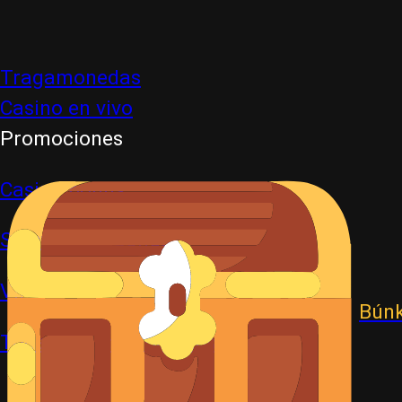
Tragamonedas
Casino en vivo
Promociones
Casino bonus
Sportsbook bonus
VIP
Búnk
Todas las promociones