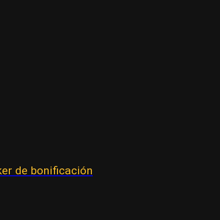
er de bonificación