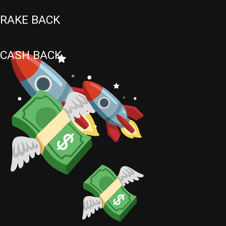
RAKE BACK
CASH BACK