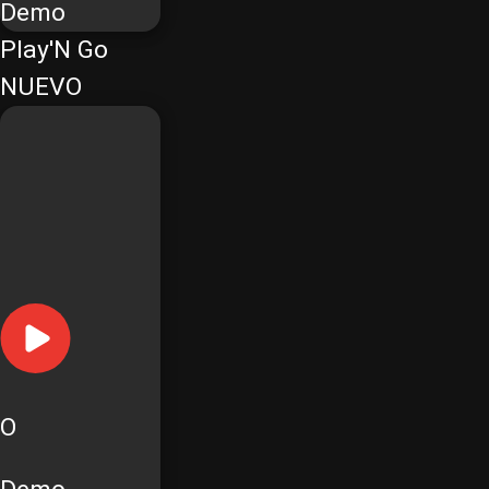
Demo
Play'N Go
NUEVO
O