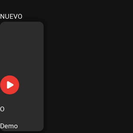
NUEVO
O
Demo