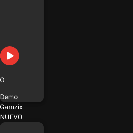
O
Demo
Gamzix
NUEVO