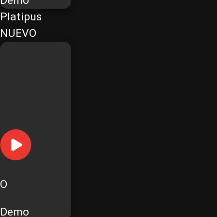
Demo
Platipus
NUEVO
O
Demo