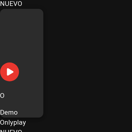
NUEVO
O
Demo
Onlyplay