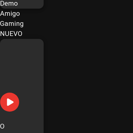
Demo
Amigo
Gaming
NUEVO
O