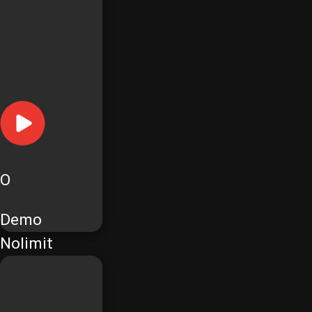
O
Demo
Nolimit