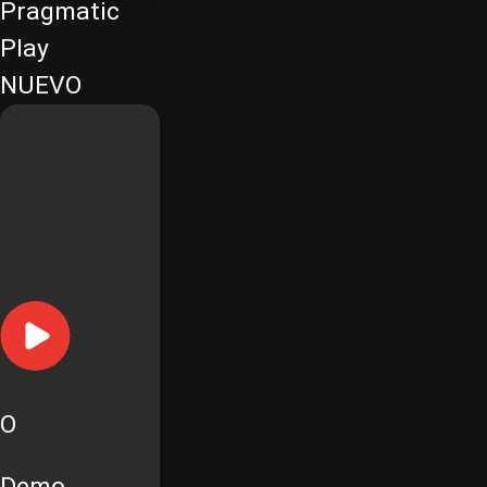
Pragmatic
Play
NUEVO
O
Demo