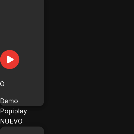
O
Demo
Popiplay
NUEVO