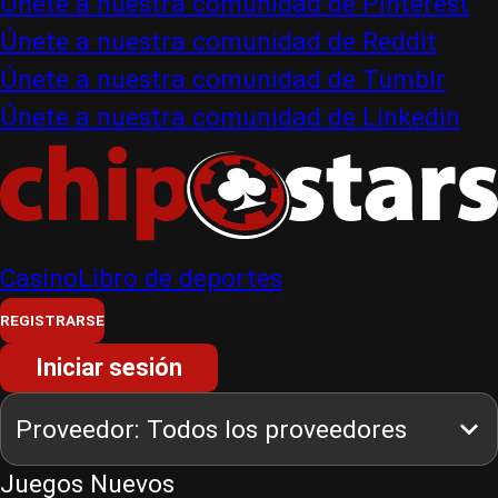
Únete a nuestra comunidad de Pinterest
Únete a nuestra comunidad de Reddit
Únete a nuestra comunidad de Tumblr
Únete a nuestra comunidad de Linkedin
Casino
Libro de deportes
REGISTRARSE
Iniciar sesión
Juegos Nuevos