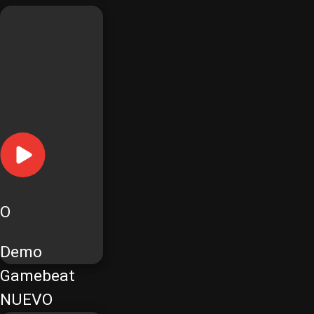
O
Demo
Gamebeat
NUEVO