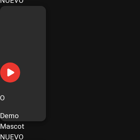
NUEVO
O
Demo
Mascot
NUEVO