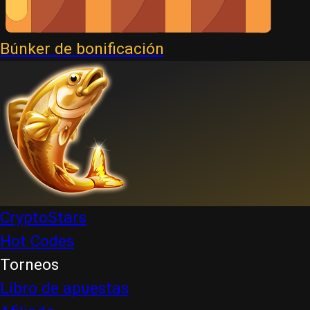
Búnker de bonificación
CryptoStars
Hot Codes
Torneos
Libro de apuestas