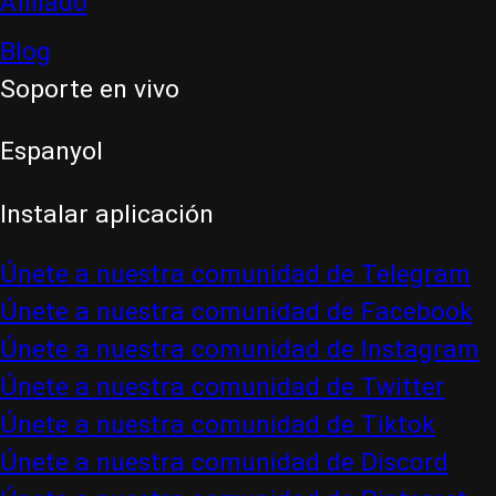
Afiliado
Blog
Soporte en vivo
Espanyol
Instalar aplicación
Únete a nuestra comunidad de Telegram
Únete a nuestra comunidad de Facebook
Únete a nuestra comunidad de Instagram
Únete a nuestra comunidad de Twitter
Únete a nuestra comunidad de Tiktok
Únete a nuestra comunidad de Discord