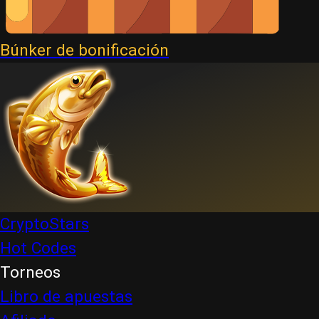
Búnker de bonificación
CryptoStars
Hot Codes
Torneos
Libro de apuestas