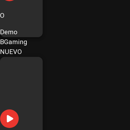
O
Demo
BGaming
NUEVO