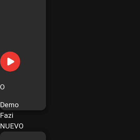
O
Demo
Fazi
NUEVO