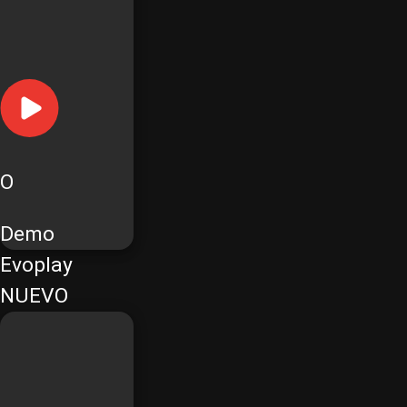
O
Demo
Evoplay
NUEVO