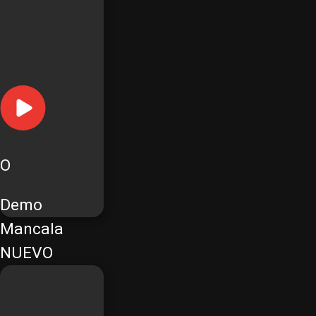
O
Demo
Mancala
NUEVO