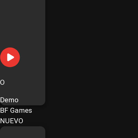
O
Demo
BF Games
NUEVO