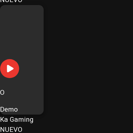
O
Demo
Ka Gaming
NUEVO