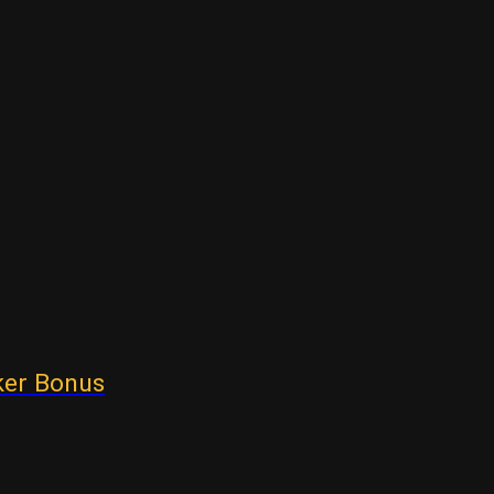
er Bonus