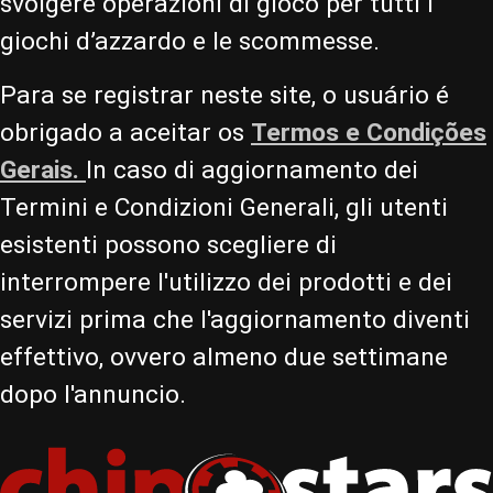
svolgere operazioni di gioco per tutti i
giochi d’azzardo e le scommesse.
Para se registrar neste site, o usuário é
obrigado a aceitar os
Termos e Condições
Gerais.
In caso di aggiornamento dei
Termini e Condizioni Generali, gli utenti
esistenti possono scegliere di
interrompere l'utilizzo dei prodotti e dei
servizi prima che l'aggiornamento diventi
effettivo, ovvero almeno due settimane
dopo l'annuncio.