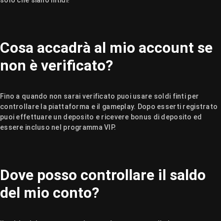
Cosa accadrà al mio account se 
non è verificato?
Fino a quando non sarai verificato puoi usare soldi finti per 
controllare la piattaforma e il gameplay. Dopo esserti registrato 
puoi effettuare un deposito e ricevere bonus di deposito ed 
essere incluso nel programma VIP.
Dove posso controllare il saldo 
del mio conto?