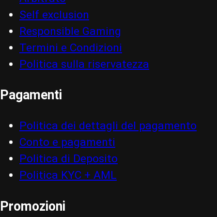
Self exclusion
Responsible Gaming
Termini e Condizioni
Politica sulla riservatezza
Pagamenti
Politica dei dettagli del pagamento
Conto e pagamenti
Politica di Deposito
Politica KYC + AML
Promozioni