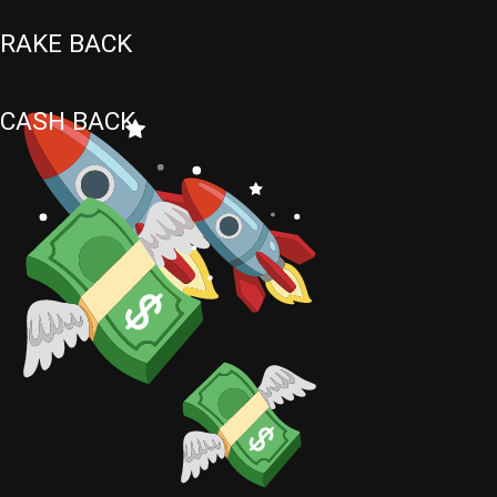
RAKE BACK
CASH BACK