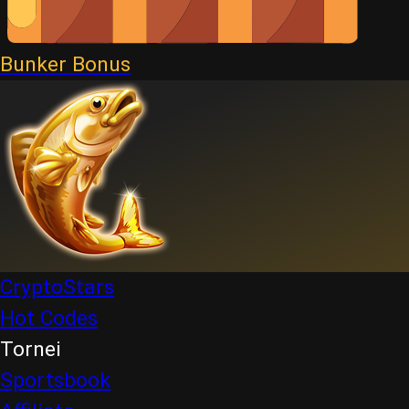
Bunker Bonus
CryptoStars
Hot Codes
Tornei
Sportsbook