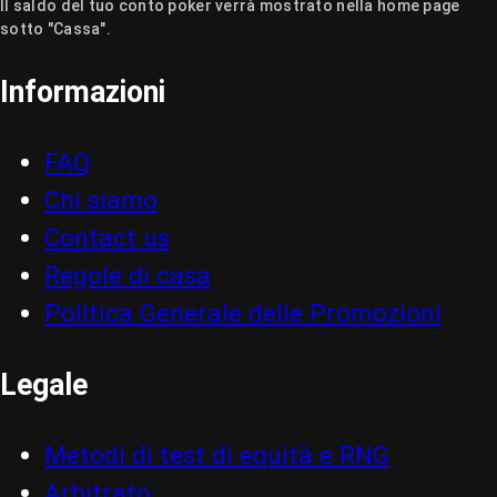
Il saldo del tuo conto poker verrà mostrato nella home page 
sotto "Cassa".
Informazioni
FAQ
Chi siamo
Contact us
Regole di casa
Politica Generale delle Promozioni
Legale
Metodi di test di equità e RNG
Arbitrato