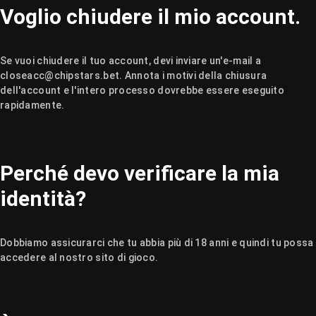
Voglio chiudere il mio account.
Se vuoi chiudere il tuo account, devi inviare un'e-mail a 
closeacc@chipstars.bet
. Annota i motivi della chiusura 
dell'account e l'intero processo dovrebbe essere eseguito 
rapidamente.
Perché devo verificare la mia 
identità?
Dobbiamo assicurarci che tu abbia più di 18 anni e quindi tu possa 
accedere al nostro sito di gioco.