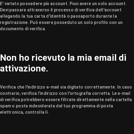
E' vietato possedere più account. Puoi avere un solo account. 
Devi passare attraverso il processo di verifica dell'account 
allegando la tua carta d'identità o passaporto durante la 
registrazione. Può essere posseduto un solo profilo con un 
documento di verifica.
Non ho ricevuto la mia email di 
attivazione.
Verifica che l'indirizzo e-mail sia digitato correttamente. In caso 
contrario, verifica l'indirizzo con l'ortografia corretta. Le e-mail 
di verifica potrebbero essere filtrate direttamente nella cartella 
spam o posta indesiderata del tuo programma di posta 
elettronica, controlla lì.