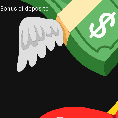
Bonus
di deposito