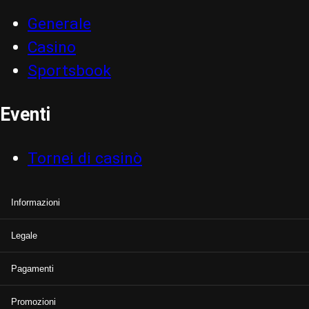
Generale
Casino
Sportsbook
Eventi
Tornei di casinò
Informazioni
Legale
Pagamenti
Promozioni