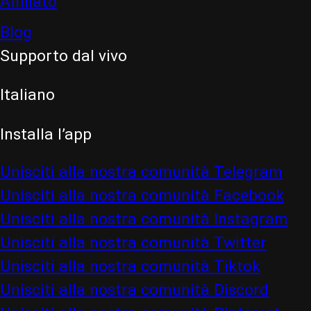
Affiliato
Blog
Supporto dal vivo
Italiano
Installa l’app
Unisciti alla nostra comunità Telegram
Unisciti alla nostra comunità Facebook
Unisciti alla nostra comunità Instagram
Unisciti alla nostra comunità Twitter
Unisciti alla nostra comunità Tiktok
Unisciti alla nostra comunità Discord