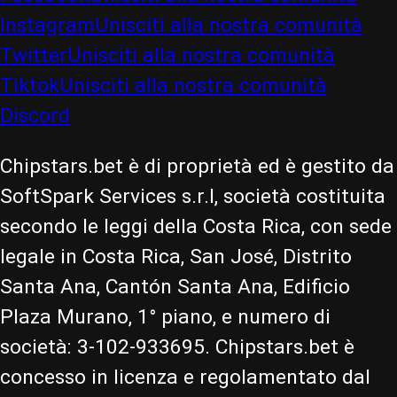
Instagram
Unisciti alla nostra comunità
Twitter
Unisciti alla nostra comunità
Tiktok
Unisciti alla nostra comunità
Discord
Chipstars.bet è di proprietà ed è gestito da
SoftSpark Services s.r.l, società costituita
secondo le leggi della Costa Rica, con sede
legale in Costa Rica, San José, Distrito
Santa Ana, Cantón Santa Ana, Edificio
Plaza Murano, 1° piano, e numero di
società: 3-102-933695. Chipstars.bet è
concesso in licenza e regolamentato dal