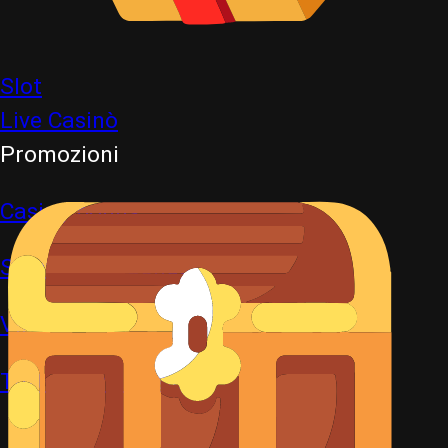
Slot
Live Casinò
Promozioni
Casino bonus
Sportsbook bonus
VIP
Tutte le promozioni