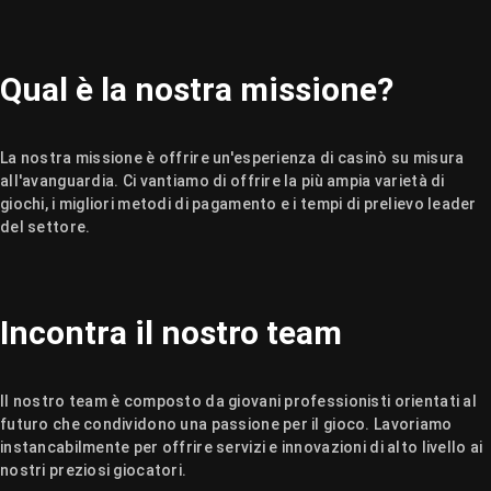
Qual è la nostra missione?
La nostra missione è offrire un'esperienza di casinò su misura 
all'avanguardia. Ci vantiamo di offrire la più ampia varietà di 
giochi, i migliori metodi di pagamento e i tempi di prelievo leader 
del settore.
Incontra il nostro team
Il nostro team è composto da giovani professionisti orientati al 
futuro che condividono una passione per il gioco. Lavoriamo 
instancabilmente per offrire servizi e innovazioni di alto livello ai 
nostri preziosi giocatori.