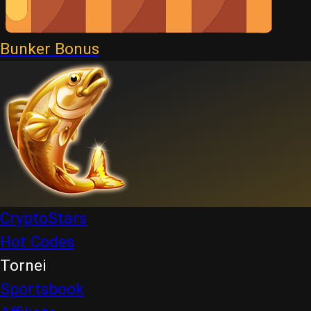
Bunker Bonus
CryptoStars
Hot Codes
Tornei
Sportsbook