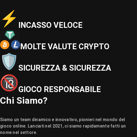
INCASSO VELOCE
MOLTE VALUTE CRYPTO
SICUREZZA & SICUREZZA
GIOCO RESPONSABILE
Chi Siamo?
Siamo un team dinamico e innovativo, pionieri nel mondo del 
gioco online. Lanciati nel 2021, ci siamo rapidamente fatti un 
nome nel settore.