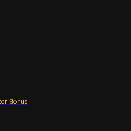
er Bonus