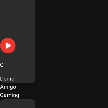
O
Demo
Amigo
Gaming