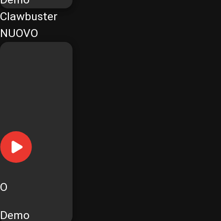
Clawbuster
NUOVO
O
Demo