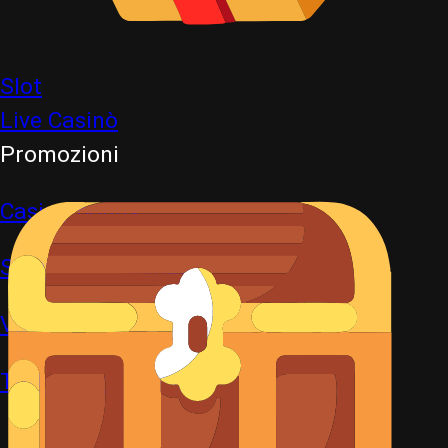
Slot
Live Casinò
Promozioni
Casino bonus
Sportsbook bonus
VIP
Tutte le promozioni