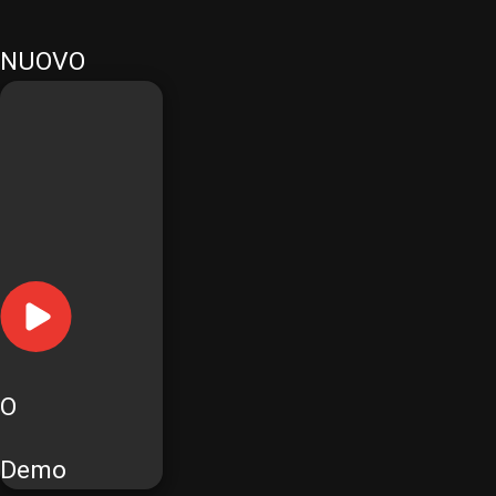
NUOVO
O
Demo