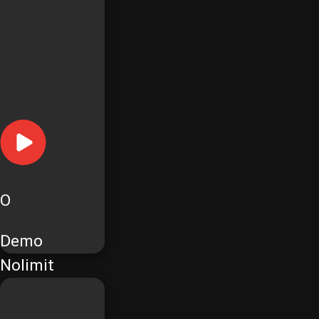
O
Demo
Nolimit