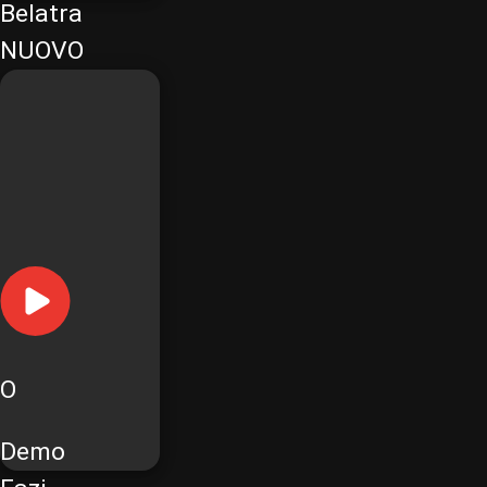
Belatra
NUOVO
O
Demo