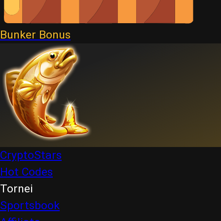
Bunker Bonus
CryptoStars
Hot Codes
Tornei
Sportsbook