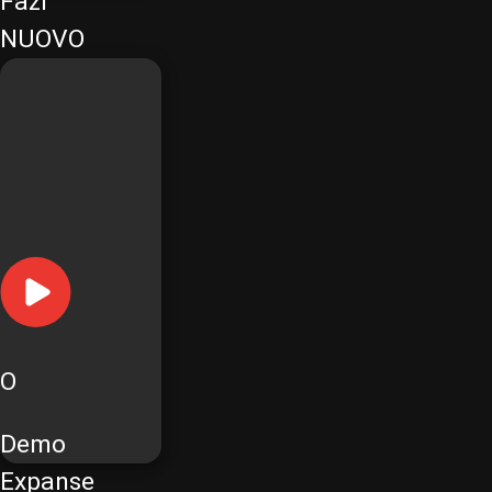
Fazi
NUOVO
O
Demo
Expanse