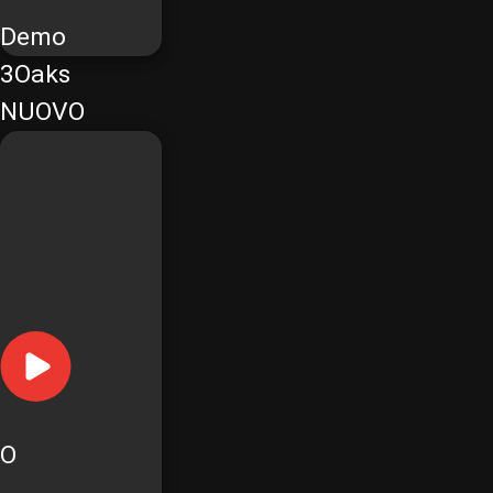
Demo
3Oaks
NUOVO
O