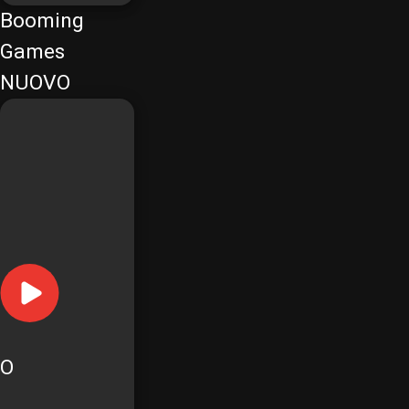
Booming
Games
NUOVO
O