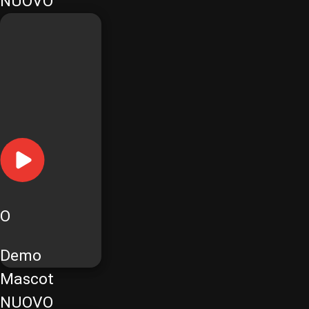
NUOVO
O
Demo
Mascot
NUOVO