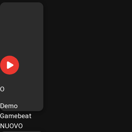
O
Demo
Gamebeat
NUOVO