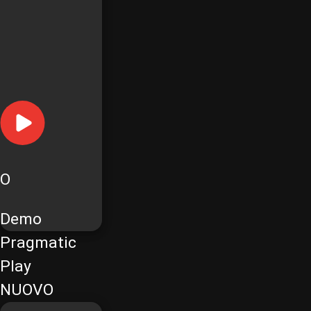
O
Demo
Pragmatic
Play
NUOVO