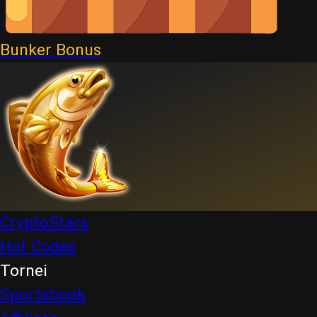
Bunker Bonus
CryptoStars
Hot Codes
Tornei
Sportsbook