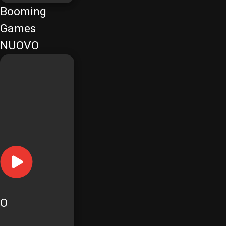
Booming
Games
NUOVO
O