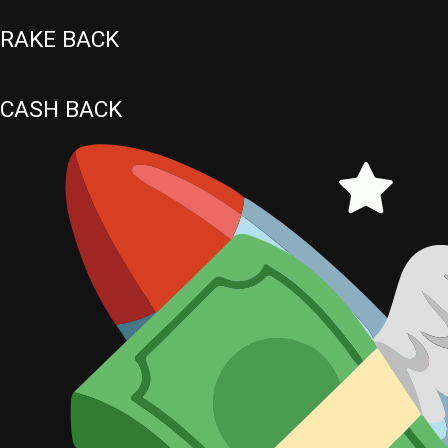
RAKE BACK
CASH BACK