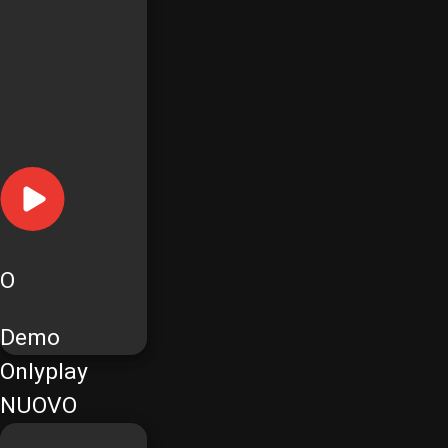
O
Demo
Onlyplay
NUOVO