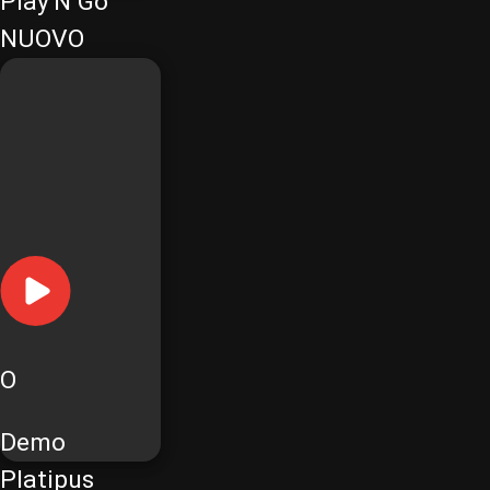
Play'N Go
NUOVO
O
Demo
Platipus