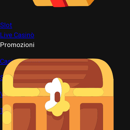
Slot
Live Casinò
Promozioni
Casino bonus
Sportsbook bonus
VIP
Tutte le promozioni