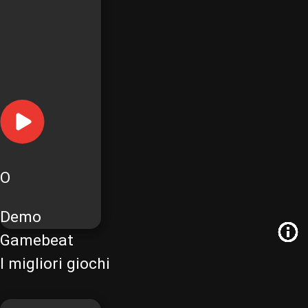
O
Demo
Gamebeat
I migliori giochi