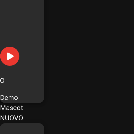
O
Demo
Mascot
NUOVO