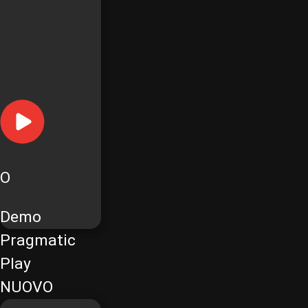
O
Demo
Pragmatic
Play
NUOVO