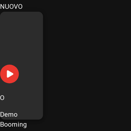
NUOVO
O
Demo
Booming