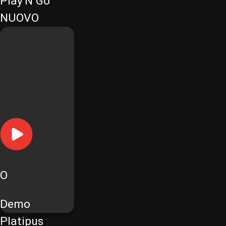
Play'N Go
NUOVO
O
Demo
Platipus