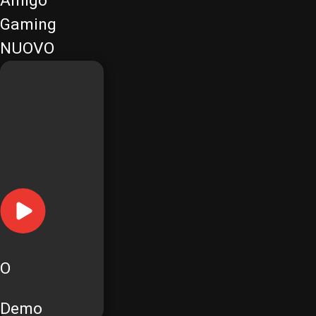
Amigo
Gaming
NUOVO
O
Demo