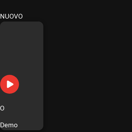
NUOVO
O
Demo