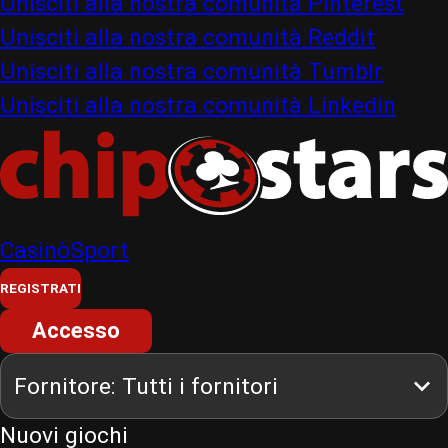
Unisciti alla nostra comunità Pinterest
Unisciti alla nostra comunità Reddit
Unisciti alla nostra comunità Tumblr
Unisciti alla nostra comunità Linkedin
Casinò
Sport
REGISTRATI
Accesso
Nuovi giochi