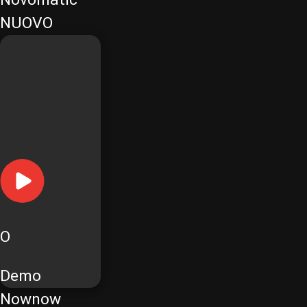
NUOVO
O
Demo
Nownow