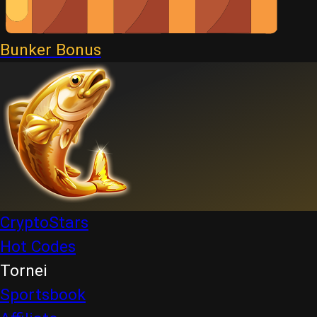
Bunker Bonus
CryptoStars
Hot Codes
Tornei
Sportsbook