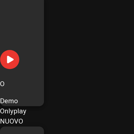
O
Demo
Onlyplay
NUOVO