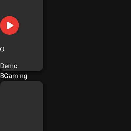
O
Demo
BGaming