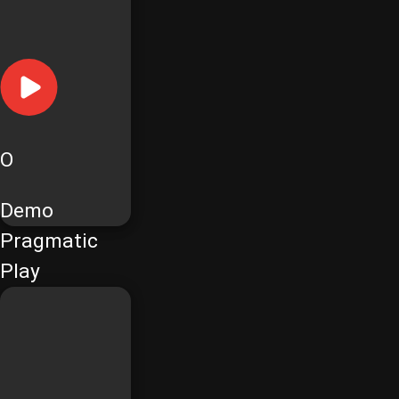
O
Demo
Pragmatic
Play